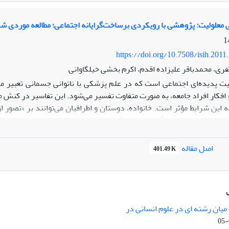
معلولیت: پژوهشی با رویکردی برساخت‌گرایانه اجتماعی؛ مطالعه موردی 
https://doi.org/10.7508/isih.2011
فری، محمدباقر علیزاده اقدم، اکرم بخشی خیلگاوانی
یت پدیده‌ای اجتماعی است که در علم پزشکی با ناتوانی جسمانی تعبیر می
 افکار افراد جامعه، به صورت متفاوت تفسیر می‌شود. این تفاسیر در کنش مت
 این شرایط مؤثر است. خانواده، دوستان و اطرافیان می‌توانند بر «تصور ا
ه اجتماعی از طریق تأکید بر عامل آگاهی و ساختار ذهن فرد معلول در نظر
اف این پژوهش، شناخت برساخت اجتماعی معلولیت، واکنش معلول نسبت 
مشاهده مشارکتی و شرکت در مصاحبه عمیق است و از نظریه بنیانی برای تج
اصل مقاله
401.49 K
ناتوانی می‌بیند که همواره نیازمند کمک است. آنها فکر می‌کنند تنها زم
میان رشته ای در علوم انسانی در
nary Studies in the Humanities is
licensed under a