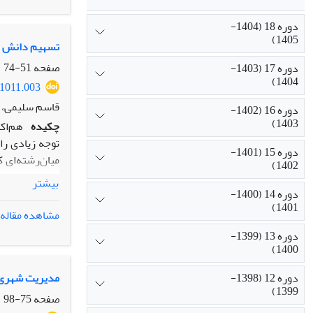
دوره 18 (1404-
1405)
تسهیم دانش بی
صفحه
51-74
دوره 17 (1403-
1404)
.1011.003
قاسم سلیمی، ز
دوره 16 (1402-
1403)
چکیده
هم‌اک
توجه زیادی را
دوره 15 (1401-
میان‌رشته‌ای 
1402)
صاحب‌نظران کو
بیشتر
دانش افراد کد
دوره 14 (1400-
1401)
تجربی است. در
مشاهده مقاله
عالی، بررسی 
دوره 13 (1399-
مؤثر بر تسهیم
1400)
دانش‏های مختل
فرصت تسهیم دا
دوره 12 (1398-
مدیریت شهری د
1399)
دانشگاهی مرور 
صفحه
75-98
قلمرو آموزش ع