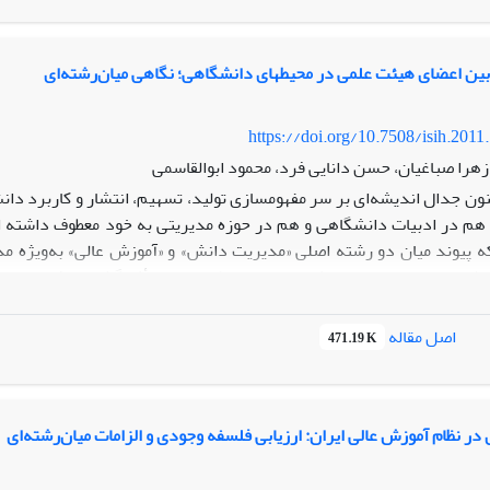
ن اعضای هیئت علمی در محیط‏های دانشگاهی؛ نگاهی میان‌رشته‌ای
https://doi.org/10.7508/isih.2011
هرا صباغیان، حسن دانایی فرد، محمود ابوالقاسمی
نون جدال اندیشه‌ای بر سر مفهوم‏سازی تولید، تسهیم، انتشار و کاربرد د
 هم در ادبیات دانشگاهی و هم در حوزه مدیریتی به خود معطوف داشته 
که پیوند میان دو رشته اصلی «مدیریت دانش» و «آموزش عالی» به‌ویژه
شیده‌اند تا به این پرسش پاسخ دهند که عوامل تأثیرگذار بر افراد در 
امند؟ در پاسخ به این پرسش، پژوهش‏های متعددی انجام‌شده که یافته‌ها
 این مقاله تلاش شده با روش توصیفی تحلیلی، تسهیم دانش بین اعضای هی
اصل مقاله
471.19 K
و واکاوی شود. پژوهش حاضر، کاوش پدیدة تسهیم دانش در عرصه آموزش ع
 دانش بین اعضای هیئت علمی را تحلیل کرده است.این مقاله بر این نکته 
فی بهره برده و برای کاوش پدیده تسهیم دانش در محیط‌های آموزش عالی 
نش در دانشگاه ضروری است. همچنین در این مقاله نتایج دو دهه پژوهش‏ها
ر نظام آموزش عالی ایران: ارزیابی فلسفه وجودی و الزامات میان‌رشته‌ای
شده است. در پایان، مقاله با ارائه مدلی مفهومی، جایگاه کنونی و زمینه‏ه
الی قرار می‏دهد
.