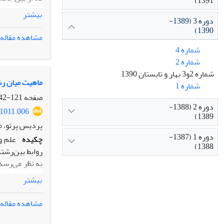
1391)
شد. ابزار پژو
بیشتر
دوره 3 (1389-
اساتید و دانش
1390)
بیشتر وجود دا
مشاهده مقاله
بین‌الملل در ا
شماره 4
شماره 2
شماره 2و3 بهار و تابستان 1390
ماهیت میان رش
شماره 1
صفحه
121-142
دوره 2 (1388-
.1011.006
1389)
پردیس پرتو، م
دوره 1 (1387-
چکیده
علم و
1388)
روابط بین‌رشته
به نظر می‌رسد
و مطالعه نظری
بیشتر
کند.
مشاهده مقاله