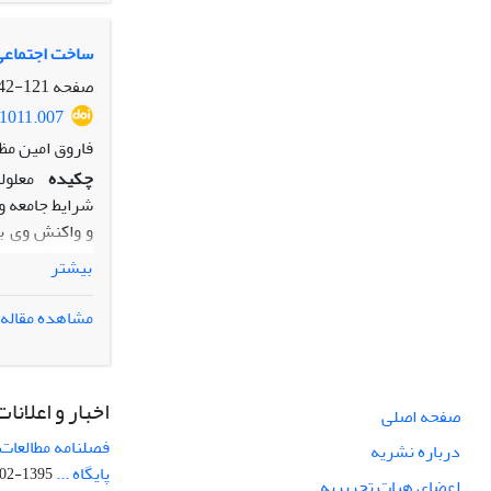
ساخت اجتماعی 
صفحه
121-142
.1011.007
فاروق امین مظ
چکیده
معلول
شرایط جامعه و
و واکنش وی به
مثابه یک مسئل
بیشتر
شده است. اهد
داده‌ها شامل 
مشاهده مقاله
خود را موجود 
بازیابند.
اخبار و اعلانات
صفحه اصلی
فصلنامه مطالعات 
درباره نشریه
پایگاه ...
1395-02-05
اعضای هیات تحریریه