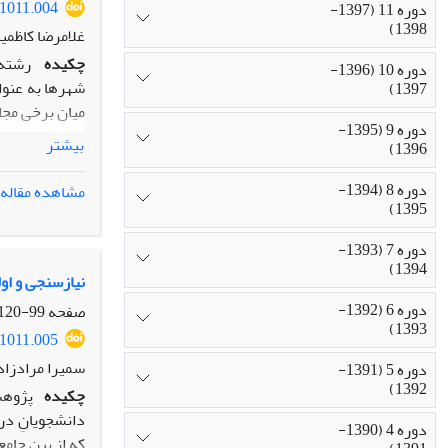
.1011.004
دوره 11 (1397-
1398)
غلامرضا کاظمی
چکیده
رشته 
دوره 10 (1396-
شهرها به عنوا
1397)
میان برخی مجا
دوره 9 (1395-
میان‌رشته فاص
بیشتر
1396)
شناسایی ماهی
آن؛ و سوم ارز
دوره 8 (1394-
مشاهده مقاله
مصاحبه با مت
1395)
توجه جدی به ای
دوره 7 (1393-
تدریس و برنا
1394)
مدیریت شهری ط
نیازسنجی و اول
بسیاری از مسا
دوره 6 (1392-
صفحه
99-120
در دانشگاه‌ها
1393)
.1011.005
سمیرا مرادزاد
دوره 5 (1391-
1392)
چکیده
پژوهش
دوره 4 (1390-