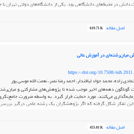
ه و تحلیل اطلاعات و شناسایی ابعاد مدیریت دانش استفاده شد. بر اساس 
موزش)، تولید دانش (پژوهش)، به‌کارگیری دانش (خدمات اجتماعی) و ذخی
اصل مقاله
619.71 K
ش میان‌رشته‌ای در آموزش عالی
https://doi.org/10.7508/isih.2011
مادی زاده، محمد جواد لیاقتدار، احمد رضا نصر، نعمت الله موسی پور
ت گوناگون دهه‌های اخیر موجب شده تا پژوهش‌های مشارکتی و میان‌رشت
ایه‌گذاری می‌کنند، مورد حمایت قرار گیرد. به واسطه ضرورت جامع‌ن
این تفکر شکل گرفته که اگر پژوهشگران یک رشته علمی درگیر بررسی 
رشته‌های علمی به ارائه طریق اقدام کنند، ممکن است بدون ملاحظه و مد
ی آنها اقدام کنند. بر این ‌اساس، سیاست‌گذاران پژوهش به این نتیجه ر
‌های علمی مختلف صورت گیرد، ثانیاً پژوهشگران به صورت گروهی و در تعامل 
اصل مقاله
455.01 K
 راه‌حلی جامع و مورد توافق برای حل مسئله ارائه شود و در نهایت اینکه تح