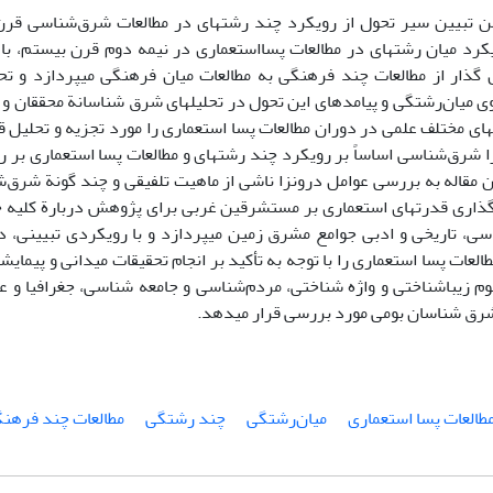
ن تبیین سیر تحول از رویکرد چند رشته­ای در مطالعات شرق‌شناسی قر
کرد میان رشته­ای در مطالعات پسااستعماری در نیمه دوم قرن بیستم، با ن
گذار از مطالعات چند فرهنگی به مطالعات میان فرهنگی می­پردازد و ت
 میان‌رشتگی و پیامدهای این تحول در تحلیل­های شرق شناسانة محققان 
های مختلف علمی در دوران مطالعات پسا استعماری را مورد تجزیه و تحلیل قر
شرق‌شناسی اساساً بر رویکرد چند رشته­ای و مطالعات پسا استعماری بر ره
ن مقاله به بررسی عوامل درونزا ناشی از ماهیت تلفیقی و چند گونة شرق‌ش
رگذاری قدرت­های استعماری بر مستشرقین غربی برای پژوهش دربارة کلیه جن
ی، تاریخی و ادبی جوامع مشرق زمین می­پردازد و با رویکردی تبیینی، دلا
لعات پسا استعماری را با توجه به تأکید بر انجام تحقیقات میدانی و پیمای
م زیباشناختی و واژه شناختی، مردم‌شناسی و جامعه شناسی، جغرافیا و 
شرق شناسان بومی مورد بررسی قرار می­دهد.
طالعات پسا استعماری
میان‌رشتگی
چند رشتگی
مطالعات چند فرهن