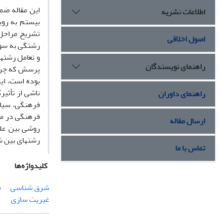
این مقاله ضم
اطلاعات نشریه
بیستم به روی
تشریح مراحل 
اصول اخلاقی
رشتگی به سوی
و تعامل رشته­
راهنمای نویسندگان
پرسش که چرا 
بوده است، ای
ناشی از تأثی
راهنمای داوران
فرهنگی، سیاس
فرهنگی در مطا
ارسال مقاله
روشی بین علو
رشته­ای بین 
تماس با ما
کلیدواژه‌ها
شرق شناسی
م
غیریت سازی