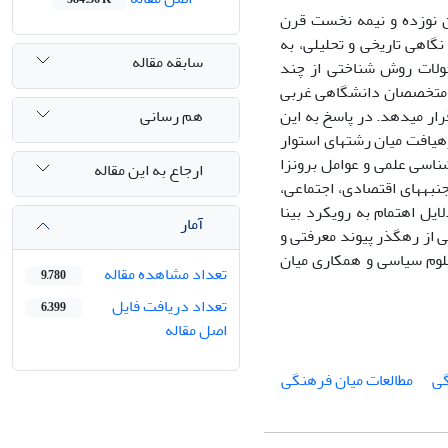
ن نوزده و نیمه نخست قرن
گاهی تاریخی و تحلیلی، به
سابقه مقاله
حولات روش شناختی از چند
و متخصصان دانشگاهی غربی
هم رسانی
ار می­دهد. در پاسخ به این
یافت میان رشته­ای استوار
ناسی علمی و عوامل برونزا
ارجاع به این مقاله
به­های اقتصادی، اجتماعی،
یل اهتمام به رویکرد بینا
آمار
شی از رهگذر پیوند معرفتی و
علوم سیاسی و همکاری میان
تعداد مشاهده مقاله
9,780
تعداد دریافت فایل
6,399
اصل مقاله
گی
مطالعات میان فرهنگی