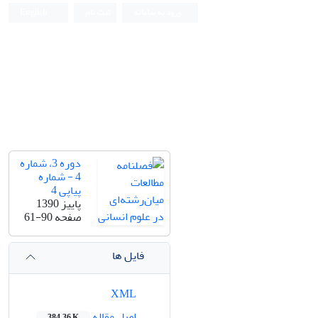
ورود به سامانه
ثبت نام
English
دوره 3، شماره
4 - شماره
پیاپی 4
پاییز 1390
صفحه
61-90
فایل ها
XML
اصل مقاله
384.36 K