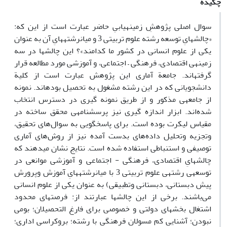
چکیده
سوال اصلی پژوهشِ زمینه­یابیِ حاضر عبارت است از این که:
«چالش­هایِ توسعه­ رشته علوم تربیتی 3 و میان­رشته­هایِ آن به عنوان
یکی از علوم انسانی در کشور ما کدامند»؟ این چالش­ها در سه
زمینه­ی اقتصادی، فرهنگی – اجتماعی، و آموزشی مورد مطالعه قرار
گرفته­اند. جامعة آماری این پژوهش عبارت است از کلیة
دانشجویانی که در این رشته مشغول به تحصیل بوده­اند. نمونه
از جامعه­ی مذکور و از طریق نمونه گیری در دسترس انتخاب
شده‌اند. ابزار اندازه گیری نیز پرسشنامه­ی محقق ساخته در
مقیاس لیکرت بوده است. برای پاسخگویی به سوال‌های تحقیق،
وتجزیه وتحلیل داده‌های بدست آمده نیز از روش‌های آماری
توصیفی و استنباطی استفاده شده است. نتایج نشان می­دهند که
چالش­هایِ اقتصادی، فرهنگی - اجتماعی و آموزشی موانعی در
توسعه­ی رشته­ی علوم تربیتی 3 با میان­رشته­هایِ آموزش وپرورش
پیش دبستانی، دبستانی وتطبیقی) به عنوان یکی از علوم انسانی
می‌باشند. برخی از این چالش­ها عبارتند از: فرصت­های محدود
اشتغال بخش­های دولتی و خصوصی برای فارغ التحصیلان؛ بومی
نبودن؛ آشنایی کم مسولان فرهنگی با رشته؛ بروکراسی اداری؛