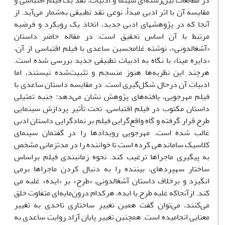
در مطالعات بین‏‌رشته‌‏ای سینما و ادبیات، نقد یک فیلم اقتباسی و
مقایسه آن با اثر ادبی مبدأ، نوعی نقد تطبیقی به‌شمار می‌آید. از
آنجا که در پژوهش‏‏های ادبی جدید، اتخاذ یک رویکرد و فرضیه
مرتبط با آن اساس تحقیق است، در مقاله حاضر داستان
«آشغالدونی»، نوشته غلامحسین ساعدی با فیلم اقتباسی از آن،
«دایره مینا» با نگاه به ادبیات تطبیقی جدید بررسی شده است.
هرچند این نظریه‏‌ها هنوز منسجم و تثبیت‌شده نیستند، اما
ادبیاتِ آن درحال شکل‌‏گیری است. در مقایسه داستان ساعدی با
فیلم مهرجویی، یافته‏‌های پژوهش نشان می‌‏دهد: جنبه تمثیلی
داستان مکتوب در فیلم اقتباسی، تحت تأثیر پردازشِ سینمایی
طرح قرار گرفته و گاه واقع‌‏گرایی فیلم بر نمادگرایی داستان ادبی
غالب شده است‏. مهرجویی رویدادها را در گفتمان سینمای
کلاسیک ساماندهی کرده است تا خواننده را در مدت‏زمانی مشخص
به پی‏گیری ماجراها ترغیب کند. نحوه زمان‏بندی فیلم براساس
ساختار سه‏پرده‏ای، بیننده را به دنبال کردن ماجراها برمی‏
ا‌‌نگیزد و برخلاف داستان آشغالدونی، «طرح» بر «ایده» غلبه می‏
کند. ازآنجاکه غلبه طرح یا ایده، هرکدام درون‌مایه‌‏ای متفاوت خلق
می‌‏کنند، می‌‏توان گفت همین تغییر ساختاری تاحدی به تغییر
معنایی انجامیده است. همچنین تغییر پایان آزاد روایت ساعدی به