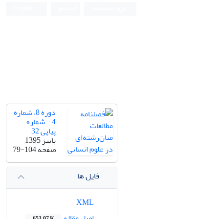
ورود به سامانه
ثبت نام
English
دوره 8، شماره
4 - شماره
پیاپی 32
پاییز 1395
صفحه
79-104
فایل ها
XML
اصل مقاله
653.07 K