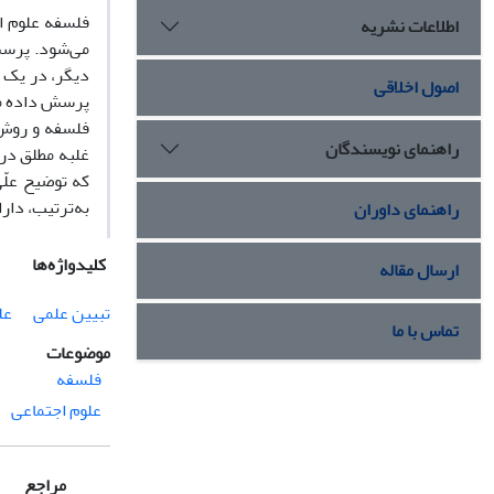
فلسفه علوم ا
اطلاعات نشریه
می‌شود. پرسش
دیگر، در یک 
اصول اخلاقی
پرسش داده می‌
فلسفه و روش‌
راهنمای نویسندگان
غلبه مطلق در 
که توضیح علّی
به‌ترتیب، دار
راهنمای داوران
کلیدواژه‌ها
ارسال مقاله
تبیین علمی
عل
تماس با ما
موضوعات
فلسفه
علوم اجتماعی
مراجع