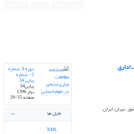
ورود به سامانه
ثبت نام
English
‌ اداری
دوره 9، شماره
2 - شماره
پیاپی 34
پیاپی34
بهار 1396
صفحه
29-55
، تهران، ایران.
فایل ها
XML