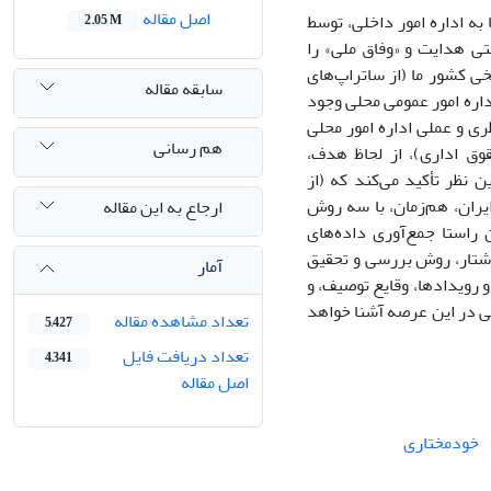
اصل مقاله
ه اداره امور داخلی، توسط
2.05 M
ی هدایت و «وفاق ملی» را
خی کشور ما (از ساتراپ‌های
سابقه مقاله
داره امور عمومی محلی وجود
ی و عملی اداره امور محلی
هم رسانی
قوق اداری)، از لحاظ هدف،
 نظر تأکید می‌کند که (از
ران، هم‌زمان، با سه روش
ارجاع به این مقاله
 راستا جمع‌آوری داده‌های
شتار‌‍، روش بررسی و تحقیق
آمار
و رویدادها، وقایع توصیف، و
ی در این عرصه آشنا خواهد
تعداد مشاهده مقاله
5,427
تعداد دریافت فایل
4,341
اصل مقاله
خودمختاری