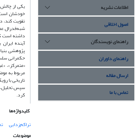
یکی از چالش‌
اطلاعات نشریه
خودشان است. 
تقویت کند، در
اصول اخلاقی
شبه‌فدرال عصر
داشته است که
راهنمای نویسندگان
آینده ایران 
پژوهشی بنیاد
حکمرانی سلسل
راهنمای داوران
«متمرکز»، «غ
مربوط به موضو
ارسال مقاله
تاریخی با روی
سپس تحلیل، و
تماس با ما
کرد.
کلیدواژه‌ها
تراکم‌زدایی
تم
موضوعات