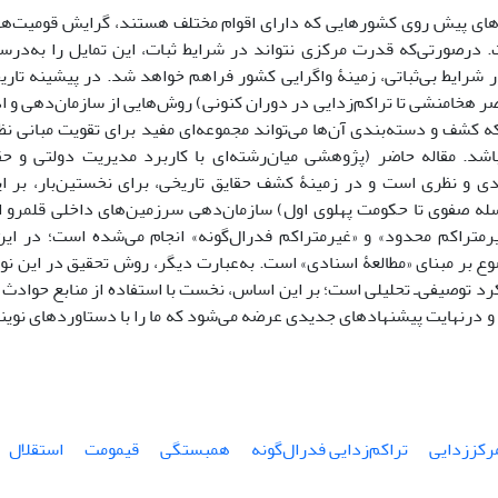
های پیش روی کشورهایی که دارای اقوام مختلف هستند، گرایش قومیت‌ها ب
درصورتی‌که قدرت مرکزی نتواند در شرایط ثبات، این تمایل را به‌درست
 شرایط بی‌ثباتی، زمینۀ واگرایی کشور فراهم خواهد شد. در پیشینه تاری
 هخامنشی تا تراکم‌زدایی در دوران کنونی) روش‌هایی از سازمان‌دهی و ا
 کشف و دسته‌بندی آن‌ها می‌تواند مجموعه‌ای مفید برای تقویت مبانی نظر
باشد. مقاله حاضر (پژوهشی میان‌رشته‌ای با کاربرد مدیریت دولتی و ح
ی و نظری است و در زمینۀ کشف حقایق تاریخی، برای نخستین‌بار، بر این
ه صفوی تا حکومت پهلوی اول) سازمان‌دهی سرزمین‌های داخلی قلمرو ای
یرمتراکم محدود» و «غیرمتراکم فدرال‌گونه» انجام می‌شده است؛ در این
ع بر مبنای «مطالعۀ اسنادی» است. به‌عبارت دیگر، روش تحقیق در این نو
کرد توصیفی‌ـ‌ تحلیلی است؛ بر این اساس، نخست با استفاده از منابع حوادث 
 درنهایت پیشنهاد‌های جدیدی عرضه می‌شود که ما را با دستاورد‌های نوین
رکززدایی
تراکم‌زدایی فدرال‌گونه
همبستگی
قیمومت
استقلال