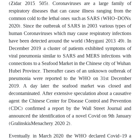
(Zidar, 2015, 505). Coronaviruses are a large family of
respiratory diseases that can cause illness ranging from the
common cold to the lethal ones, such as SARS (WHO-DONs,
2020). Since the outbreak of SARS in 2003, various types of
human Coronaviruses which may cause respiratory infections
have been detected around the world (Meyguni, 2013, 49). In
December 2019, a cluster of patients exhibited symptoms of
viral pneumonia similar to SARS and MERS infections, with
connections to a Seafood Market in the Chinese city of Wuhan,
Hubei Province. Thereafter cases of an unknown outbreak of
pneumonia were reported to the WHO on 31st December
2019. A day later, the seafood market was closed and
decontaminated. After extensive speculation about a causative
agent, the Chinese Center for Disease Control and Prevention
(CDC) confirmed a report by the Wall Street Journal and
announced the identification of a novel Covid on 9th January
(Gralinski&Menachery, 2020, 2).
Eventually, in March 2020, the WHO declared Covid-19 a