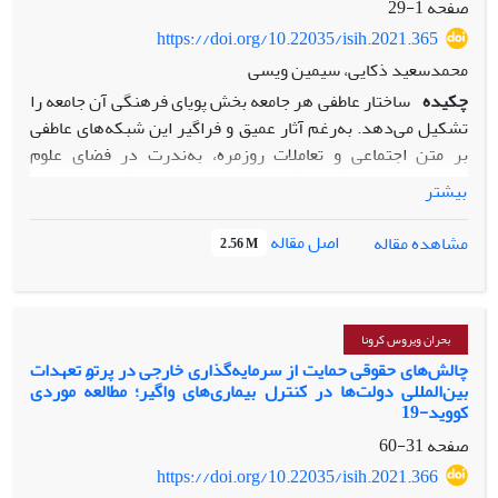
صفحه
1-29
https://doi.org/10.22035/isih.2021.365
محمدسعید ذکایی، سیمین ویسی
چکیده
ساختار عاطفی هر جامعه بخش پویای فرهنگی آن جامعه را
تشکیل می‌‌‌دهد. به‌رغم آثار عمیق و فراگیر این شبکه‌های عاطفی
بر متن اجتماعی و تعاملات روزمره، به‌ندرت در فضای علوم
اجتماعی ایرانی، مطالعه‌ای کیفی بر روی ساختار عواطف جامعه انجام
بیشتر
می‌شود. پاندمی کرونا در چند ماه گذشته توانسته بر ساختار
عاطفی جامعهٔ ایرانی، به‌ویژه امید و اضطراب، تأثیرات مهمی
اصل مقاله
مشاهده مقاله
2.56 M
بگذارد. فضای مجازی به‌عنوان فضایی که ادامهٔ فضای واقعی است
به‌خوبی این تغییرات را نشان می‌دهد. مقاله حاضر با اتکا به
قوم‌نگاری مجازی، نشانه‌شناسی و تحلیل تماتیک نشان می‌دهد که
شیوع ویروس کرونا باعث شده است بیش از پیش و در ادامه
بحران ویروس کرونا
ساختارهای عاطفی واقعی جامعه، در فضای مجازی امید جمعی در
چالش‌های حقوقی حمایت از سرمایه‌گذاری خارجی در پرتو تعهدات
بین‌المللی دولت‌ها در کنترل بیماری‌های واگیر؛ مطالعهٔ موردی
برابر امید‍ عمومی قرار بگیرد. بر اساس نتایج، امیدورزی انتقادی
کووید-19
بیشتر به سمت امیدورزی اتوپیایی و نیز کارناوالی‌شدن فضا میل
صفحه
31-60
کرده است. با این وجود رگه‌هایی از امیدورزی عاملانه، که البته گاه
به انحراف کشیده می‌شود، در فضا دیده می‌شود. اضطراب
https://doi.org/10.22035/isih.2021.366