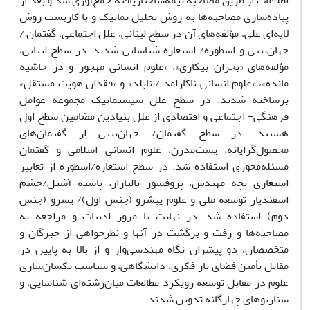
اطلاعات از طریق مصاحبه نیمه‌ساختاریافته جمع‌آوری شد و بعد از
پیاده‌سازی مصاحبه‌ها به روش تحلیل تماتیک و با کاربست روش
لایه‌ای علی، مؤلفه‌های آن در سطح لیتانی، علل اجتماعی، گفتمان /
جهان‌بینی و اسطوره/ استعاره شناسایی شدند. در سطح لیتانی،
مؤلفه‌های «بحران بیکاری»، «علوم انسانی مهجور و در حاشیه
مانده»، «علوم انسانی ناکارامد / نابلد» و «فقدان هویت مستقل»
برساخته شدند. در سطح علل سیستماتیک مجموعه عوامل
فرهنگی- اجتماعی و اقتصادی از علل بنیادین مضامین سطح اول
هستند. در سطح گفتمان/ جهان‌بینی از گفتمان‌های
محصول‌گرایانه، پست‌مدرن، علوم ‌انسانی اسلامی و گفتمان
مسئله‌محوری استفاده شد. در سطح استعاره/اسطوره از تعابیر
استعاری بچه مهندس، پروفسور بالتازار، پاشنه آشیل/چشم
اسفندیار توسعه ملی و علوم پیشرو (جنس اول)/ پسرو (جنس
دوم) استفاده شد. در نهایت با مرور ادبیات و مراجعه به
مصاحبه‌ها و رفت و برگشت در آنها و نظرخواهی از خبرگان و
متخصصان، دو پیشران نگاه مهندسی‌وار و از بالا به پایین در
مقابل تأمین فضای باز فکری، دانشگاهی، و سیاست یکسان‌سازی
علوم در مقابل توسعه رویکرد مطالعات میان‌رشته‌ای شناسایی، و
سناریوهای چهارگانه تدوین شدند.