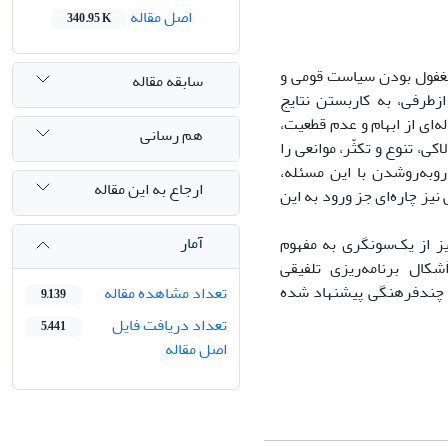
اصل مقاله
340.95 K
غفول بودن سیاست قومى و
سابقه مقاله
زطرفى، به کاربستن نتایج
اى از ابهام و عدم قطعیت،
هم رسانی
 تنوع و تکثّر، موانعى را
روبه‌روشدن با این مسئله،
ارجاع به این مقاله
یز چاره‌اى جز ورود به این
آمار
ز از یک‌سونگرى به مفهوم
شکال برنامه‌ریزى تلفیقى
سى چندفرهنگى پیشنهاد شده
تعداد مشاهده مقاله
9,139
تعداد دریافت فایل
5,441
اصل مقاله