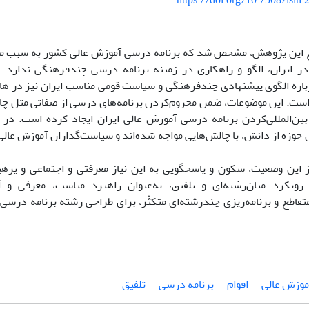
https://doi.org/10.7508/isih
ج این پژوهش، مشخص شد که برنامه درسى آموزش عالى کشور به ‌سبب م
 ایران، الگو و راهکارى در زمینه برنامه درسى چندفرهنگى ندارد. ا
اره الگوى پیشنهادى چندفرهنگى و سیاست قومى مناسب ایران نیز در هاله‌
ت. این موضوعات، ضمن محروم‌کردن برنامه‌هاى درسى از صفاتى مثل چالاکى،
 بین‌المللى‌کردن برنامه درسى آموزش عالى ایران ایجاد کرده است. در 
حوزه از دانش، با چالش‌هایى مواجه شده‌اند و سیاست‌گذاران آموزش عالى ن
ز این وضعیت، سکون و پاسخگویى به این نیاز معرفتى و اجتماعى و پرهی
ویکرد میان‌رشته‌اى و تلفیق، به‌عنوان راهبرد مناسب، معرفى و اَ
تقاطع و برنامه‌ریزى چندرشته‌اى متکثّر، براى طراحى رشته برنامه در
موزش‌ عالی
اقوام
برنامه درسی
تلفیق