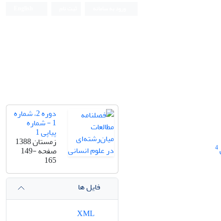
ورود به سامانه
ثبت نام
English
دوره 2، شماره
1 - شماره
پیاپی 1
زمستان 1388
4
صفحه
149-
165
فایل ها
XML