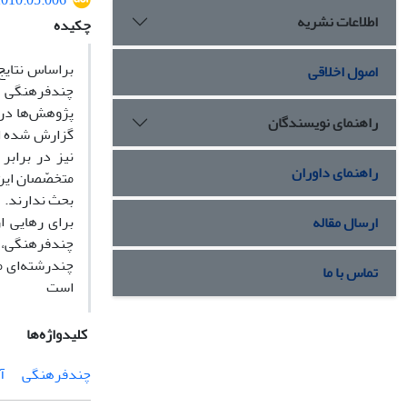
.2010.05.006
اطلاعات نشریه
چکیده
براساس نتای
اصول اخلاقی
چندفرهنگى در
پژوهش‌ها درب
راهنمای نویسندگان
گزارش شده اس
نیز در برابر
راهنمای داوران
متخصّصان این 
بحث ندارند.
براى رهایى ا
ارسال مقاله
چندفرهنگى، ر
چندرشته‌اى م
تماس با ما
است
کلیدواژه‌ها
چندفرهنگی
آ