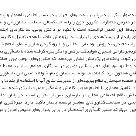
به‌عنوان یکی از دیرپاترین تمدن‌های جهانی، در بستر اقلیمی ناهموار و پ
ر معرض مخاطرات مکرری چون زلزله، خشکسالی، سیلاب، بیابان‌زایی و تغیی
یدها، این تمدن توانسته است با تکیه بر دانش بومی، ساختارهای اجتما
ای پایدار از زیست‌مندی را بنیان نهد. پژوهش حاضر با هدف تحلیل مکانیسم
طرات محیطی، به روش توصیفی-تحلیلی و با رویکردی میان‌رشته‌ای انجام شد
ریه‌پردازانی همچون هولینگف برکس و ادگر بهره گرفته شده تا تاب‌آوری به
ن شود. یافته‌های پژوهش نشان می‌دهد که فناوری‌های بومی چون قنات، 
د وقف و شوراهای محلی، نقش مؤثری در سازگاری جوامع ایرانی با محیط طبی
قی همچون یزد، گناباد، ماسوله، سیستان و بم، شواهد عینی این تاب‌آوری ت
ر منطقه سیستان، نظام پیچیده‌ای از مدیریت منابع آب با استفاده از بندها 
زد، تلفیق معماری با اقلیم موجب کاهش چشمگیر مصرف انرژی شده است.
قش نظام اجتماعی محلی در بازسازی پس از بحران است. در پایان، مقال
ریخی در سیاست‌گذاری‌های معاصر توسعه پایدار تأکید دارد. بهره‌گیری از
ن، می‌تواند مسیر تاب‌آوری آینده‌نگر در برابر بحران‌های محیطی امروز و فر