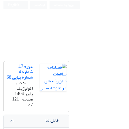
ورود به سامانه
ثبت نام
English
دوره 17،
شماره 4 -
شماره پیاپی 68
تمدن
اکولوژیک
پاییز 1404
صفحه
121-
137
فایل ها