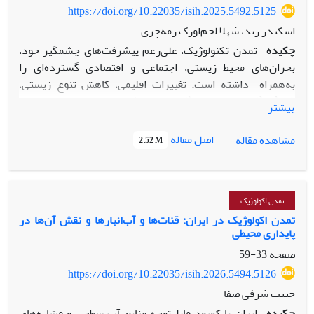
https://doi.org/10.22035/isih.2025.5492.5125
اسکندر زند، شهلا لجم‌اورک رمه‌چری
چکیده
تمدن تکنولوژیک، علی‌رغم پیشرفت‌های چشمگیر خود،
بحران‌های محیط زیستی، اجتماعی و اقتصادی گسترده‌ای را
به‌همراه داشته است. تغییرات اقلیمی، کاهش تنوع زیستی،
آلودگی گسترده و وابستگی به منابع فسیلی، پایداری سیاره را به
بیشتر
خطر انداخته و ناکارآمدی این تمدن در تأمین نیازهای پایدار بشری
را آشکار کرده است. در واکنش به این چالش‌ها، تمدن اکولوژیک
اصل مقاله
مشاهده مقاله
2.52 M
به‌عنوان جایگزینی ضروری مطرح می‌شود که بر اصولی همچون
پایداری ‌محیط زیست، عدالت اجتماعی، اقتصاد چرخشی و
همزیستی انسان و طبیعت استوار است. این تمدن بر مدیریت
مسئولانه منابع، بهره‌گیری از تکنولوژی‌های پایدار، کاهش
تمدن اکولوژیک
مصرف‌گرایی و توسعه سیاست‌های حمایتی تأکید دارد. گذار به
تمدن اکولوژیک در ایران: قنات‌ها و آب‌انبارها و نقش آن‌ها در
پایداری محیطی
تمدن اکولوژیک علاوه بر درک درست و جامع ماهیت این مفهوم،
نیازمند تغییرات اساسی در الگوهای تولید و مصرف،
صفحه
33-59
سیاست‌گذاری‌های محیط زیستی و آموزش عمومی است. اصلاح
https://doi.org/10.22035/isih.2026.5494.5126
نظام اقتصادی، جایگزینی سوخت‌های فسیلی با انرژی‌های
حبیب شرفی صفا
تجدیدپذیر، حمایت از کشاورزی پایدار و توسعه شهرهای
چکیده
ایران با کمبود قابل‌توجه منابع آب سطحی و فشاره‌های