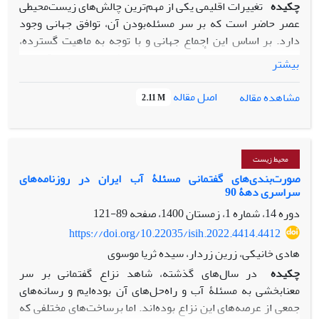
چکیده
تغییرات اقلیمی یکی از مهم‌ترین چالش‌های زیست‌محیطی
عصر حاضر است که بر سر مسئله‌بودن آن، توافق جهانی وجود
دارد. بر اساس این اجماع جهانی و با توجه به ماهیت گسترده،
چندلایه و درهم‌تنیدهٔ این معضل، علوم طبیعی به‌تنهایی قادر به
بیشتر
حل آن نخواهد بود و نیاز به نقش‌آفرینی علوم دیگر از جمله علوم
انسانی نیز دیده می‌شود. یکی از شاخه‌های علوم انسانی که
اصل مقاله
مشاهده مقاله
2.11 M
می‌تواند در این زمینه موثر واقع شود، علوم اجتماعی به معنای عام
و علوم ارتباطات به معنای خاص آن است. مسئلهٔ این پژوهش آن
است که مطالعات ارتباطی چگونه می‌تواند به‌عنوان یک حوزهٔ
میان‌رشته‌ای در علوم انسانی، به حل مسئلهٔ تغییرات اقلیمی کمک
محیط زیست
نماید. بدین منظور، در این پژوهش ابتدا چیستی مسئلهٔ تغییرات
صورت‌بندی‌های گفتمانی مسئلۀ آب ایران در روزنامه‌های
سراسری دهۀ 90
اقلیمی، ابعاد مختلف آن و به‌صورت خاص، بحث عدالت اقلیمی
مورد توجه قرار گرفته است. سپس اهمیت و جایگاه ارتباطات و
دوره 14، شماره 1، زمستان 1400، صفحه
89-121
رسانه در مسئلهٔ تغییرات اقلیمی مورد بحث قرار گرفته است.
https://doi.org/10.22035/isih.2022.4414.4412
رسانه‌ها به‌عنوان واسطه‌ای میان دانش علمی، سیاستگذاران و
هادی خانیکی، زرین زردار، سیده ثریا موسوی
افکار عمومی، می‌توانند با طراحی موثر پیام‌های زیست‌محیطی،
چکیده
در سال‌های گذشته، شاهد نزاع گفتمانی بر سر
به‌ویژه از طریق چارچوب‌بندی، ادراک عمومی از مسئلهٔ تغییرات
معنابخشی به مسئلۀ آب و راه‌حل‌های آن بوده‌ایم و رسانه‌های
اقلیمی را شکل داده و سبب شوند شهروندان و سیاستگذاران این
جمعی از عرصه‌های این نزاع بوده‌اند. اما برساخت‌های مختلفی که
مسئله را به‌عنوان یک تهدید جدی تلقی کنند. در نتیجه، حل این