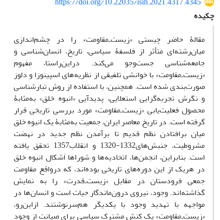
https://doi.org/10.22035/isih.2021.4317.4345
چکیده
مقالۀ حاضر چیستی «زیست‌ـ‌مقاومت» را در چشم‌اندازی
میان‌رشته‌ای متأثر از فلسفۀ‌ سیاسی، تاریخ، انسان‌شناسی و
جامعه‌شناسی جست‌وجو می‌کند. دراین‌راستا، مفهوم
«زیست‌ـ‌مقاومت» با خوانشی تلفیقی از نظریه‌های اسپینوزا و دلوز
صورت‌بندی شده است. همچنین، با استفاده از روش تبارشناسی
و نگرش تجربه‌گرایی استعلایی، پدیدآیی «انبوه خلق» به‌مثابۀ
محصول فعلیت‌یابی «زیست‌ـ‌مقاومت» مورد بررسی تاریخی قرار
گرفته است. در تاریخ معاصر ایران، جمعیت به‌مثابۀ یک انبوه خلق
میان برافتادن نظم قدیم تا برآمدن نظم جدید در نهضت
مشروطیت، جنبش‌های1332-1320 و انقلاب1357 تحقق یافته
است. بنابراین، انجمن‌ها، اتحادیه‌ها و شوراها اَشکال انبوه خلق
در هریک از این دوره‌های تاریخی بوده‌اند، که درواقع مقاومت
جمعی فرودستان در مقابل «زیست‌ـ‌قدرت» را به نمایش
گذاشته‌اند. وجود، نیروی درون‌ماندگار حیات است و انسان‌ها در
مواجهه با تهدید وجود با یکدیگر هم‌سرنوشتند. ازاین‌رو،
«زیست‌ـ‌مقاومت» یک کنش مشترک سیاسی برای صیانت از وجود