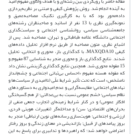
مقاله حاضر با رویکردی بین رشته‌ای و با هدف واکاوی مفهوم امید
به آینده انجام شد. روش پژوهش کیفی و مبتنی بر نظریه‌‌پردازی
داده‌‌محور بود که با به کارگیری تکنیک مصاحبه‌عمیق و
نمونه‌گیری نظری با 13 نفر از اساتید و صاحبنظران رشته‌های
جامعه‌شناسی سیاسی، روانشناسی اجتماعی و سیاست‌گذاری
اجتماعی دانشگاه علامه طباطبائی و تهران، مصاحبه شد. پس از
اشباع نظری، متون مصاحبه از طریق نرم افزار تحلیل داده‌های
کیفی MAXQDA10، با کدگذاری باز، محوری و انتخابی، تحلیل
شدند. نتایج کدگذاری باز و محوری منجر به شناسایی 87 مفهوم و
15 مقوله محوری شد. همچنین نتایج کدگذاری گزینشی نشان داد
که مقوله هسته مفهوم «احساس بی‌ثباتی اجتماعی و چشم‌انداز
نامشخص» است که تحت تأثیر شرایط علّی (ناامیدی از سیاست‌ها و
نهادهای اجتماعی؛ مقایسه‌گرایی و عدم امیدواری به دستاوردهای
نظام سیاسی؛ خشم عمومی نسبت به بی‌عدالتی؛ از هم گسیختگی
افکار عمومی) و در کنار شرایط زمینه‌ای (تجارب جمعی منفی از
بحران‌های اقتصادی؛ سن) و مداخله‌گر (تغییرات هویتی فردی،
ارزشی و اجتماعی؛ هویت‌سازی رسانه‌های نوین ارتباطی) منجر به
بروز پیامدهای از قبیل: بازاندیشی در معنای زندگی و بروز رفتار
اعتراضی خواهد شد؛ که راهبردها و تدابیری برای پاسخ به این