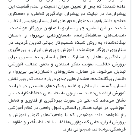
داده شدند؛ که پس از تعیین میزان اهمیت و عدم قطعیت این
پیشران‌ها، در نهایت دو پیشران «یادگیری تعاملی» و «همکاری
معلم و دانش‌آموز» به‌عنوان محورهای اصلی سناریونویسی انتخاب
شدند. بر این اساس، چهار سناریو با عناوین «روزگار هوشمند»،
«انتخاب‌های محافظه‌کارانه»، «انسان‌زدایی بی‌پروا» و «انسان
بیگانه‌شده» به روش شبکه کسب‌وکار جهانی تدوین گردید. در
سناریوی «روزگار هوشمند»، آموزش و پرورش ایران با بهره‌گیری
از یادگیری تعاملی و مشارکت فعال انسانی، به بستری برای
پرورش خلاقیت، تقویت تفکر انتقادی و تحقق عدالت آموزشی
تبدیل می‌شود. در مقابل، سناریوهای «انسان‌زدایی بی‌پروا» و
«انسان بیگانه‌شده» هشدارهایی جدی درباره حذف تدریجی نقش
انسان، گسست ارتباطی و غلبه رویکردهای ماشینی در فرایند
آموزش ارائه می‌دهند. سناریوی «انتخاب‌های محافظه‌کارانه» نیز
نشان می‌دهد که حتی در صورت بهره‌گیری از فناوری و تعامل
آموزشی، در غیاب همکاری انسانی، تحول واقعی در نظام آموزشی
رخ نخواهد داد؛ موضوعی که با واقعیت‌های کنونی آموزش و
پرورش ایران، جایی که نوآوری‌ها اغلب با احتیاط، تأخیر و مقاومت
فرهنگی مواجه‌اند، هم‌خوانی دارد.