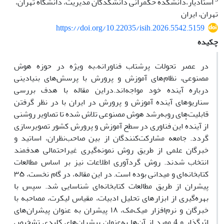
استادیار،دانشکده حکمرانی دانشکدگان مدیریت، دانشگاه تهران،
تهران، ایران
https://doi.org/10.22035/isih.2026.5542.5159
چکیده
در عصر تحولات پرشتاب فناورانه،به ویژه در حوزه هوش
مصنوعی، نظام‌های آموزش و پرورش با پرسش‌های بنیادینی
درباره آینده خود مواجه‌اند.دراین مقاله با هدف بررسی
سناریوهای آینده آموزش و پرورش در ایران با در نظر گرفتن
قابلیت‌های رو‌به‌رشد هوش مصنوعی تلاش شده تا تصاویر روشنی
از آیندهٔ این فناوری در سطح آموزش و پرورش کشور تصویرسازی
گردد. جامعه مشارکت‌کنندگان از بین صاحب‌نظران، اساتید و
خبرگان علمی ‌از طریق روش نمونه‌گیری غیراحتمالی هدفمند
انتخاب شدند. روش گردآوری اطلاعات نیز بر اساس مطالعات
کتابخانه‌ای و میدانی بوده است. در این مقاله، در گام نخست، ۳۵
پیشران از طریق مطالعات کتابخانه‌ای شناسایی شد. سپس با
بهره‌گیری از ابزارهای تحلیل ادبیات، مقیاس لیکرت، مصاحبه با
خبرگان و نرم‌افزار میک‌مک، ۱۸ پیشران به عنوان پیشران‌های
اثرگذار و 4 مورد از آن‌ها به‌عنوان پیشران‌های کلیدی تشخیص