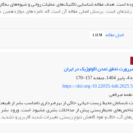
ه است. هدف مقاله شناسایی تاکتیک‌های عملیات روانی و شیوه‌های به‌کارگ
 رشته‌ای است. پرسش اصلی مقاله آن است که نامزدهای دوازدهمین دوره
ات روانی در برابر رقیبان استفاده کرده‌اند؟ برای گردآوری و تجزیه‌وتح
روش داده‌ها، هدفمند و بر اساس شاخص‌های برگرفته از مبانی نظری گ
اصل مقاله
1.11 M
 تاکتیک‌ها، ذیل دو مفهوم قابل ارائه‌اند: اول تاکتیک‌های تدافعی – تهاجمی، 
یک‌های جدید نظیر تاکتیک بگم بگم!، تهدید به پیگیری قضایی! و ارائه گواه
ایه محتوایی دارد. لایه اصلی؛ با هدایت شخصیت‌های با تجربه‌تر و با مسئولی
بقه اجرایی چشمگیر نمایندگی می‌شود.
ررورت تحقق تمدن اکولوژیک در ایران
157-170
https://doi.org/10.22035/isih.2025.
 نغمه مبرقعی
 نابسامان محیط زیست جهانی، حاکی از بهره‌برداری نامناسب بشر از طبیعت ا
اخص‌های محیط‌زیستی پیش از مداخلات بشری مشهود است، ورود بشر و تص
ی‌های آب، خاک و هوا، کاهش تنوع زیستی، تغییرات شدید کاربری و تشدید 
در دهه‌های اخیر، تلاش‌های فراوانی برای حل این معضلات در کشورهای