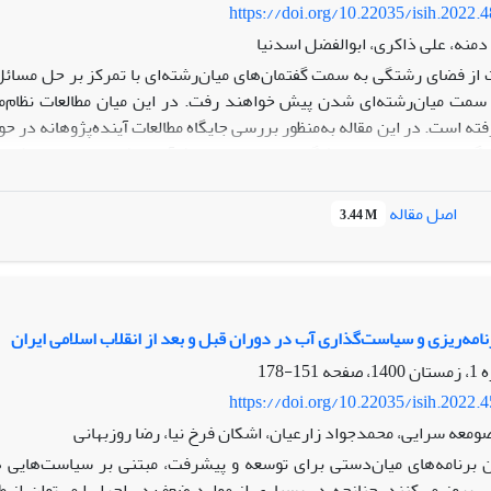
https://doi.org/10.22035/isih.2022.
نه، علی ذاکری، ابوالفضل اسدنیا
از فضای رشتگی به سمت گفتمان‌های میان‌رشته‌‌ای با تمرکز بر حل مسائ
 سمت میان‌رشته‌‌ای شدن پیش خواهند رفت. در این میان مطالعات نظام‌من
ته است. در این مقاله به‌منظور بررسی جایگاه مطالعات آینده‌پژوهانه در ح
عی مقالات در زمینۀ آینده‌پژوهی است که نشان می‌دهد در حوزه‌های برن
اصل مقاله
3.44 M
فعالیت و در حوزه‌های ورزش، «مطالعات زنان» و «آیندۀ حرفه»، کمترین میزا
ص‌کردن خلأ‌های پژوهشی در زمینۀ آینده‌پژوهی است و همچنین نقاط ضعف فع
امه‌ریزی و سیاست‌گذاری آب در دوران قبل و بعد از انقلاب اسلامی ایران
151-178
https://doi.org/10.22035/isih.2022.
ومعه سرایی، محمدجواد زارعیان، اشکان فرخ نیا، رضا روزبهانی
 برنامه‌های میان‌دستی برای توسعه و پیشرفت، مبتنی بر سیاست‌هایی 
ی بروز می‌کنند. چنانچه در بسیاری از موارد ضعف در اجرا را می‌توان ا