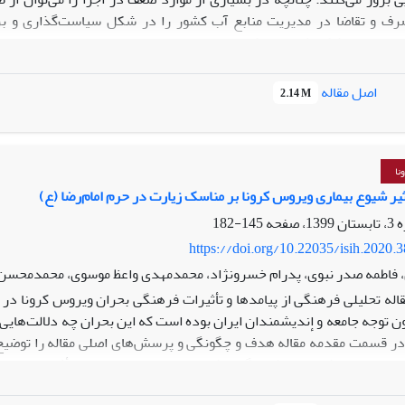
رف و تقاضا در مدیریت منابع آب کشور را در شکل سیاست‌گذاری و برنا
ب در ایران شکل ثابتی نداشته و از دوره‌ای به بعد برحسب تغییر در بس
 سیاست‌گذاری آب بین برنامه‌های آب در دوران قبل و بعد از انقلاب اسلام
حولات از طریق رویکرد کیفی و با روش تحلیل مضمون استقرایی متن برنامه
اصل مقاله
2.14 M
 ایران در دوران قبل از انقلاب اسلامی بیشتر متأثر از تحولات و سیاست‌های
 گفتمان سیاسی دولت وقت بوده است. همچنین نتایج نشان داد که برنامه‌های 
نیست. در واقع تغییر در سیاست‌های مربوط به بهره‎بر
نا
یر شیوع بیماری ویروس کرونا بر مناسک زیارت در حرم امام‌رضا (ع)
145-182
https://doi.org/10.22035/isih.2020.
، فاطمه صدر نبوی، پدرام خسرونژاد، محمدمهدی واعظ موسوی، محمدمحسن ظر
قاله تحلیلی فرهنگی از پیامدها و تأثیرات فرهنگی بحران ویروس کرونا در
 توجه جامعه و اندیشمندان ایران بوده است که این بحران چه دلالت‌هایی بر
 قسمت مقدمهٔ مقاله هدف و چگونگی و پرسش‌های اصلی مقاله را توضیح 
ز پرداخته می‌شود و این‌که چگونه ذهنیت جمعی مردم ایران متأثر از بحرا