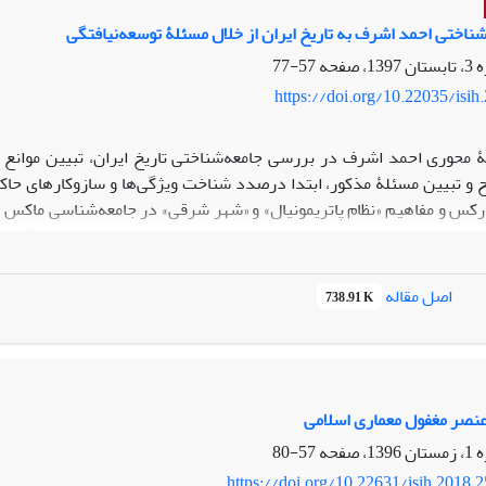
شناختی احمد اشرف به تاریخ ایران از خلال مسئلۀ توسعه‌نیافتگی
57-77
https://doi.org/10.22035/isih
 محوری احمد اشرف در بررسی جامعه‌شناختی تاریخ ایران، تبیین موانع 
ح و تبیین مسئلۀ مذکور، ابتدا درصدد شناخت ویژگی‌ها و سازوکارهای حاکم 
کس و مفاهیم «نظام پاتریمونیال» و «شهر شرقی» در جامعه‌شناسی ماکس وبر 
م بعدی بر اساس مقدمات تحلیلی مذکور، به تبیین موانع تاریخی شکل‌گیری نظ
گان گفتمان قائل به اصالت الگوی توسعه بر اساس نقش‌آفرینی طبقۀ متوس
 تاریخی توسعۀ جامعۀ ایرانی در سه سطح به‌هم پیوستۀ سیاسی، اجتماعی 
اصل مقاله
738.91 K
 در عرصۀ سیاسی، پیوستگی‌های اجتماعات عشایری، روستایی و جامعۀ شهری
رصۀ اقتصادی، ازجمله عواملی است که اشرف به‌عنوان موانع تاریخی شکل‌گ
نصر مغفول معماری اسلامی
57-80
https://doi.org/10.22631/isih.2018.