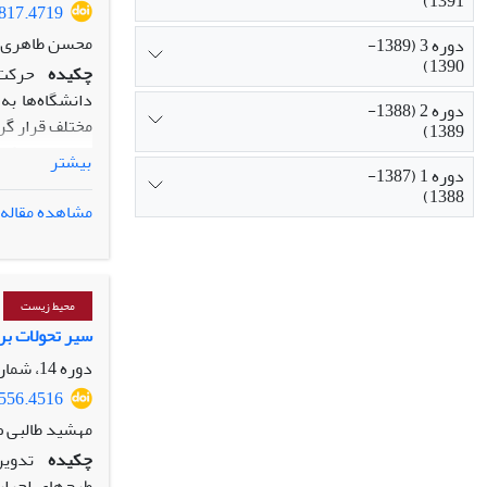
1391)
4817.4719
محسن طاهری دم
دوره 3 (1389-
1390)
چکیده
حرکت 
دانشگاه‌ها به
دوره 2 (1388-
مختلف قرار گرف
1389)
بیشتر
دوره 1 (1387-
1388)
فراتحلیل موضو
مشاهده مقاله
بیشترین میزان 
خوبی برای مشخ
محیط زیست
سیر تحولات برن
دوره 14، شماره 1، زمستان 1400، صفحه
4556.4516
مهشید طالبی ص
چکیده
تدوین
طرح‌های اجرای