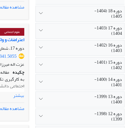
سال‌های اخیر 
مشاهده مقاله
دوره 18 (1404-
تلاش‌اند تا ب
1405)
متقنی وجود دا
اقتصاد سبز مط
دوره 17 (1403-
پیشنهاد شده ا
علوم اجتماعی
1404)
اقتصاد سبز در 
اعتراضات و واک
دوره 16 (1402-
دوره 17، شماره 1، زمستان 1403، صفحه
1403)
5341.5055
دوره 15 (1401-
عزت اله میرزا
1402)
چکیده
مقاله 
دوره 14 (1400-
1401)
بیشتر
دوره 13 (1399-
که مقوله هسته
1400)
و عدم امیدوار
مشاهده مقاله
بحران‌های اقت
دوره 12 (1398-
1399)
بازاندیشی در 
توانمندی‌های 