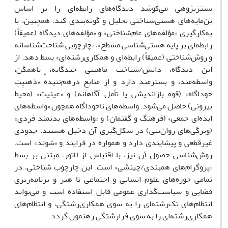
سنتزپژوهی می‌کوشد دیدگاه‌های رابطه‌ای را بر اساس
بن‌مایه‌های هستی‌شناختی تحلیل و گونه‌بندی کند. همچنین، با
به‌کارگیری «مؤلفه‌های عامِ‌شناختی» و «مؤلفه‌های دیدگاه (عمیقاً)
رابطه‌ای بر پایه هستی‌شناسی مسطح»، «چارچوبی شناخت‌شناسانه
و روش‌شناختی (عمیقاً) رابطه‌ای و همکاری‌رشته‌ای» بسط دهد. از
این دیدگاه، دانش/شناخت ماهیتی چندگانه، ناهمگن،
واسطه‌مند، و بسترمند دارد و از منابع درهم‌تنیدهٔ «ذهنیِتِ
خوداگاه» (قوه بازاندیشی یا تأمل آگاهانه) و «عینیت» (محیط
بیرونی) حاصل می‌شود. واسطه‌های ناخوداگاه همچون «واسطه‌های
ایده‌ای جمعی» (فرهنگ و گفتمان) و «واسطه‌های بدنمند فردی»
(ویژگی‌های روان‌تنی) در شکل‌گیری آن دخیل‌ هستند. حدودی
غیرقطعی و پیشایندی دارد و همواره در فرایند و «شوند» است.
روش‌شناسی حصول آن نیز، با اقتباس از لاتور، مبتنی بر بسط
«پروگرام‌های همبندی/چینشی» است. این چارچوبِ شناختی، در
تمامی حوزه‌های علوم انسانی و اجتماعی تا هنر و برنامه‌ریزی
فضایی و سیاست‌گذاری عمومی قابل استفاده است و می‌تواند
انتظام‌های تک‌رشته‌ای را به سوی همکاری‌رشتگی، و انتظام‌های
همکاری‌رشته‌ای را به سوی فرارشتگی رهنمون گردد.