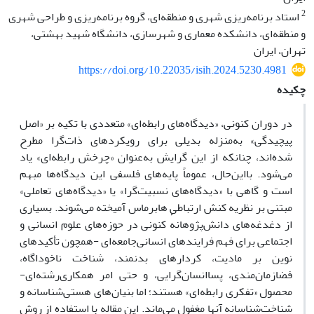
2
استاد برنامه‌ریزی شهری و منطقه‌ای، گروه برنامه‌ریزی و طراحی شهری
و منطقه‌ای، دانشکده معماری و شهرسازی، دانشگاه شهید بهشتی،
تهران، ایران
https://doi.org/10.22035/isih.2024.5230.4981
چکیده
در دوران کنونی، «دیدگاه‌های رابطه‌ای» متعددی با تکیه بر «اصل
پیچیدگی» به‌منزله بدیلی برای رویکردهای ذات‌گرا مطرح
شده‌اند، چنان­که از این گرایش به‌عنوان «چرخش رابطه‌ای» یاد
می‌شود. بااین‌حال، عموماً پایه‌های فلسفی این دیدگاه‌ها مبهم
است و گاهی با «دیدگاه‌های نسبیت‌گرا» یا «دیدگاه‌های تعاملی»
مبتنی بر نظریه کنش ارتباطی هابرماس آمیخته می‌شوند. بسیاری
از دغدغه‌های دانش‌پژوهانهٔ کنونی در حوزه‌های علوم انسانی و
اجتماعی برای فهم فرایندهای انسانی‌جامعه‌ای -همچون تأکیدهای
نوین بر مادیت، کردارهای بدنمند، شناخت ناخوداگاه،
فضازمان‌مندی، پساانسان‌گرایی، و حتی امر همکاری‌رشته‌ای-
محصول «تفکری رابطه‌ای» هستند؛ اما بنیان‌های هستی‌شناسانه و
شناخت‌شناسانه‌ آنها مغفول می‌ماند. این مقاله با استفاده از روش