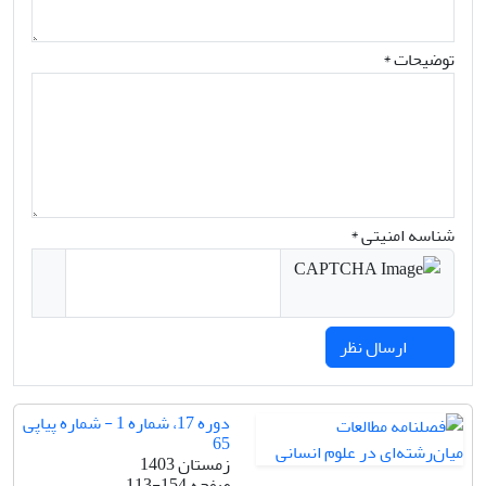
توضیحات *
شناسه امنیتی *
ارسال نظر
دوره 17، شماره 1 - شماره پیاپی
65
زمستان 1403
صفحه
113-154