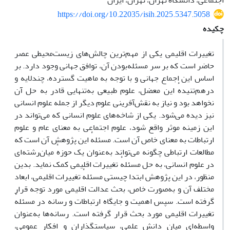
اجتماعی، دانشگاه تهران، تهران، ایران
https://doi.org/10.22035/isih.2025.5347.5058
چکیده
تغییرات اقلیمی یکی از مهم‌ترین چالش‌های زیست‌محیطی عصر
حاضر است که بر سر مسئله‌بودن آن، توافق جهانی وجود دارد. بر
اساس این اجماع جهانی و با توجه به ماهیت گسترده، چندلایه و
درهم‌تنیدهٔ این معضل، علوم طبیعی به‌تنهایی قادر به حل آن
نخواهد بود و نیاز به نقش‌آفرینی علوم دیگر از جمله علوم انسانی
نیز دیده می‌شود. یکی از شاخه‌های علوم انسانی که می‌تواند در
این زمینه موثر واقع شود، علوم اجتماعی به معنای عام و علوم
ارتباطات به معنای خاص آن است. مسئلهٔ این پژوهش آن است که
مطالعات ارتباطی چگونه می‌تواند به‌عنوان یک حوزهٔ میان‌رشته‌ای
در علوم انسانی، به حل مسئلهٔ تغییرات اقلیمی کمک نماید. بدین
منظور، در این پژوهش ابتدا چیستی مسئلهٔ تغییرات اقلیمی، ابعاد
مختلف آن و به‌صورت خاص، بحث عدالت اقلیمی مورد توجه قرار
گرفته است. سپس اهمیت و جایگاه ارتباطات و رسانه در مسئلهٔ
تغییرات اقلیمی مورد بحث قرار گرفته است. رسانه‌ها به‌عنوان
واسطه‌ای میان دانش علمی، سیاستگذاران و افکار عمومی،