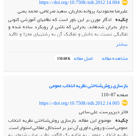
شد.
https://doi.org/10.7508/isih.2012.14.004
انتقادی از منظر رویکردی انتقادی معرفی شده است.
علیرضا محمودنیا، پروانه نجاریان، سعید ضرغامی، محمد یمنی
چکیده
ادگار مورن بر این باور است که نظام‏های آموزشی کنونی
دچار بحران شده‎اند، بحرانی که ناشی از رویکرد ساده‎ شده و
تفکیکی نسبت به دانش و تفکیک آن به رشته‎های مجزا و تاکید
بیش از حد بر تخصصی و فوق‌تخصصی شدن است.وی برای به
بیشتر
چالش کشیدن این بحران، رویکرد فرارشته‎ای را ارائه
می‎دهد. هدف از این مقاله بیان مبانی فلسفی این دیدگاه
اصل مقاله
مشاهده مقاله
150.68 K
مورن است. بنابراین، این مقاله درصدد است با استفاده از روش
تحلیلی، تاکید صریح مورن بر ضرورت اصلاح اندیشه را مورد بحث
قرار دهد و تدبیر وی تحت عنوان رویکرد فرارشته‎ای را بیان کند.
از دیدگاه مورن، رویکرد فرارشته‏ای نه تنها تفکیک و تشخیص
بازسازی روش‌شناختی نظریه انتخاب عمومی
رشته‏های مختلف دانش را محترم می‌‏شمارد، بلکه مرزهای
صفحه
87-110
میان‌رشته‏‌ها را کنار گذاشته و دانشی یگانه، واحد و یکپارچه را
https://doi.org/10.7508/isih.2012.14.005
ارائه می‌‏دهد. در نتیجه، رویکرد فرارشته‏ای نوعی آموزش و
فائز دین‌پرست، علی ساعی
پژوهش مسئله‌‎‎‏‎محور است که با در نظر گرفتن طیف وسیع دانش،
چکیده
موضوع این مقاله، بازسازی روش‌شناختی نظریه انتخاب
می‌‎تواند از آموزشِ تک‎بعدی و بیگانگی رشته‏‌ها با یکدیگر اجتناب
عمومی است و روش داوری آن نیز بر استدلال عقلانی استوار است.
ورزد. به نظر می‎رسد این رویکرد از عدم آگاهی و غفلت از مسائل
نظریه انتخاب عمومی به مثابه یک الگوی نظری میان‌رشته‌ای به