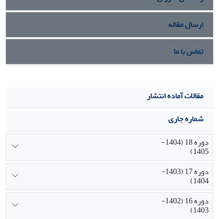
سیاسی غرب است و دوم اینکه افول اندیشة سیاسی غرب به
وضوح خود را در پردازش‌های نظری متفکران موج سوم نشان
ارسال مقاله
می‌دهد. در جمع، پرداختن به سیر نزولی فلسفه سیاسی غرب
باید بتواند بسترها را برای پیگیری روندهای بومی فلسفه اسلامی
باز نماید. از یک نقطه نظر عمده این مهم می‌تواند از دریچة فهم
تماس با ما
بحران در ساحت اخلاقی تمدن غرب انجام شود.
مقالات آماده انتشار
شماره جاری
دوره 18 (1404-
1405)
دوره 17 (1403-
1404)
دوره 16 (1402-
1403)