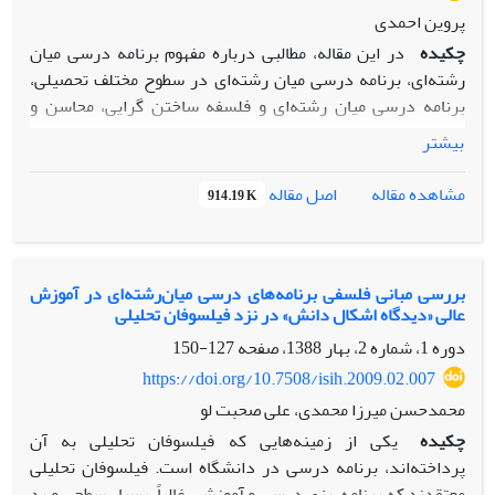
پروین احمدی
چکیده
در این مقاله، مطالبی درباره مفهوم برنامه درسی میان
رشته‌ای، برنامه درسی میان رشته‌ای در سطوح مختلف تحصیلی،
برنامه درسی میان ‌رشته‌ای و فلسفه ساختن گرایی، محاسن و
معایب و مشکلات و دشواری‌های این نوع برنامه، برنامه درسی
بیشتر
میان رشته‌ای مبتنی بر مضامین دانشی و فرایندی، برنامه درسی
میان رشته‌ای مبتنی بر مضمون، و مثالی از برنامه درسی میان
اصل مقاله
مشاهده مقاله
914.19 K
رشته‌ای و نتیجه گیری و پیشنهادها ارائه میشود.
بررسی مبانی فلسفی برنامه‌های درسی میان‌رشته‌ای در آموزش
عالی «دیدگاه اشکال دانش» در نزد فیلسوفان تحلیلی
دوره 1، شماره 2، بهار 1388، صفحه
127-150
https://doi.org/10.7508/isih.2009.02.007
محمدحسن میرزا محمدی، علی صحبت لو
چکیده
یکی از زمینه‌هایی که فیلسوفان تحلیلی به آن
پرداخته‌اند، برنامه‌ درسی در دانشگاه است. فیلسوفان تحلیلی
معتقدند که برنامه‌ریزی درسی و آموزشی غالباً، بسیار سطحی و بد