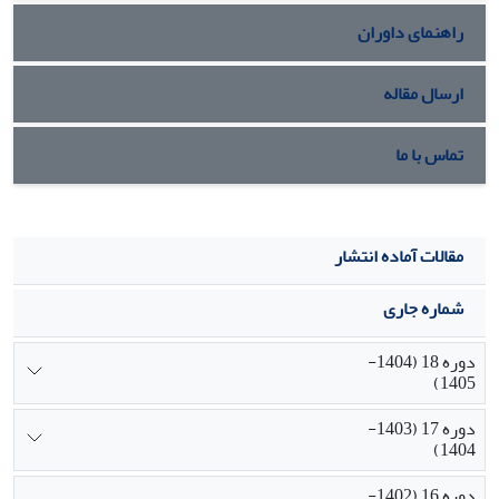
کامل)؛ 2) تغییر در سبک زندگی دانشگاهی؛ و 3) توجه بیشتر به
راهنمای داوران
مقولهٔ پایداری. این سه روند بیشترین سناریوهای مرجّح را در
درون خود جای داده‌اند.
ارسال مقاله
تماس با ما
مقالات آماده انتشار
شماره جاری
دوره 18 (1404-
1405)
دوره 17 (1403-
1404)
دوره 16 (1402-