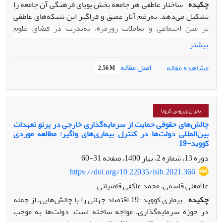
چکیده
ساختار عاطفی هر جامعه بخش پویای فرهنگی آن جامعه را
تشکیل می‌‌‌دهد. به‌رغم آثار عمیق و فراگیر این شبکه‌های عاطفی
بر متن اجتماعی و تعاملات روزمره، به‌ندرت در فضای علوم
اجتماعی ایرانی، مطالعه‌ای کیفی بر روی ساختار عواطف جامعه انجام
بیشتر
می‌شود. پاندمی کرونا در چند ماه گذشته توانسته بر ساختار
عاطفی جامعهٔ ایرانی، به‌ویژه امید و اضطراب، تأثیرات مهمی
اصل مقاله
مشاهده مقاله
2.56 M
بگذارد. فضای مجازی به‌عنوان فضایی که ادامهٔ فضای واقعی است
به‌خوبی این تغییرات را نشان می‌دهد. مقاله حاضر با اتکا به
قوم‌نگاری مجازی، نشانه‌شناسی و تحلیل تماتیک نشان می‌دهد که
شیوع ویروس کرونا باعث شده است بیش از پیش و در ادامه
بحران ویروس کرونا
ساختارهای عاطفی واقعی جامعه، در فضای مجازی امید جمعی در
چالش‌های حقوقی حمایت از سرمایه‌گذاری خارجی در پرتو تعهدات
بین‌المللی دولت‌ها در کنترل بیماری‌های واگیر؛ مطالعهٔ موردی
برابر امید‍ عمومی قرار بگیرد. بر اساس نتایج، امیدورزی انتقادی
کووید-19
بیشتر به سمت امیدورزی اتوپیایی و نیز کارناوالی‌شدن فضا میل
دوره 13، شماره 2، بهار 1400، صفحه
31-60
کرده است. با این وجود رگه‌هایی از امیدورزی عاملانه، که البته گاه
به انحراف کشیده می‌شود، در فضا دیده می‌شود. اضطراب
https://doi.org/10.22035/isih.2021.366
به‌عنوان عاطفه‌ای که در برابر امید و به‌ویژه امید جمعی قرار
غلامعلی قاسمی، محمد عاکفی قاضیانی
می‌گیرد، با افزایش کرونا افزایش چشمگیری داشته است. از
چکیده
بیماری کووید-19 اقتصاد جهانی را با چالش‌هایی، از جمله
آنجایی‌که افزایش ترس‌های ساختاری به امید عاملانه منجر
در حوزه سرمایه‌گذاری، مواجه ساخته است. دولت‌‌ها به موجب
نمی‍شود بر ناکامی‌ها و ملال و اضطراب وجودی افزوده است. حتی