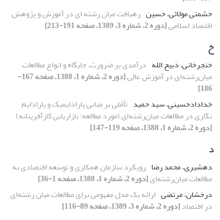
حشمتی مولائی، حسین
رهیافت میان رشته ای در آموزش و پژوهش
اقتصاد اسلامی
[دوره 2، شماره 3، 1389، صفحه 191-213]
خ
خنجرخانى، ذبیح الله
درآمدى بر ضرورت، جایگاه و انواع مطالعات
میان‌رشته‌اى در آموزش عالى
[دوره 2، شماره 1، 1388، صفحه 167-
186]
خدادادحسینی، سید حمید
تأمّلى بر مبانى پارادایمیک و پارادایم
نگارى در مطالعات میان‌رشته‌اى (مورد مطالعه: بازاریابى کارآفرینانه)
[دوره 2، شماره 1، 1388، صفحه 119-147]
د
دهشیری، محمد رضا
رویکرد سازمان همکارى و توسعه اقتصادى به
مطالعات میان‌رشته‌اى
[دوره 2، شماره 1، 1388، صفحه 1-36]
درخشان، مرتضی
ارائه‌ یک مدل مفهومی برای مطالعات میان رشته‌ای
در اقتصاد
[دوره 2، شماره 3، 1389، صفحه 89-116]