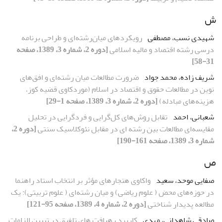
ش
شهیدی نسب، مصطفی
رویکردهای میان‌رشته‌ای و طراحی برنامه
درسی رشته اقتصاد و مالیه اسلامی
[دوره 2، شماره 3، 1389، صفحه
31-58]
شریف زاده، محمد جواد
ضرورت مطالعات میان رشته‌ای و افق‌های
نوین در مطالعات حقوق و اقتصاد در اسلام (موردکاوی قضیه کوز،
هزینه‌های مبادله)
[دوره 2، شماره 3، 1389، صفحه 1-29]
شعبانی، احمد
تقابل روش‌های کل‌گرایی و فردگرایی در تحلیل
مقایسه‌ای مطالعات بین رشته ای در مقابل نئوکلاسیک سنتی
[دوره 2،
شماره 3، 1389، صفحه 161-190]
ص
صفایی موحد، سعید
واکاوی هنجارهای مؤثر بر انتخاب استاد راهنما
در حوزه‌های محض ( علوم ریاضی) و میان رشته‌ای ( علوم تربیتی): یک
مطالعه پدیدار شناختی
[دوره 2، شماره 4، 1389، صفحه 95-121]
صادقی شاهدانی، مهدی
کاربرد رهیافت های تلفیق در تبیین الزامات