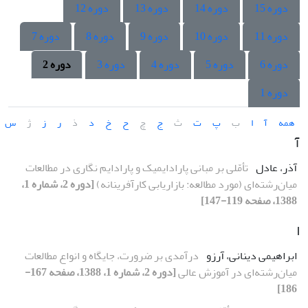
دوره 15
دوره 14
دوره 13
دوره 12
دوره 11
دوره 10
دوره 9
دوره 8
دوره 7
دوره 6
دوره 5
دوره 4
دوره 3
دوره 2
دوره 1
همه
آ
ا
ب
پ
ت
ث
ج
چ
ح
خ
د
ذ
ر
ز
ژ
س
آ
آذر، عادل
تأمّلى بر مبانى پارادایمیک و پارادایم نگارى در مطالعات
میان‌رشته‌اى (مورد مطالعه: بازاریابى کارآفرینانه)
[دوره 2، شماره 1،
1388، صفحه 119-147]
ا
ابراهیمى دینانى، آرزو
درآمدى بر ضرورت، جایگاه و انواع مطالعات
میان‌رشته‌اى در آموزش عالى
[دوره 2، شماره 1، 1388، صفحه 167-
186]