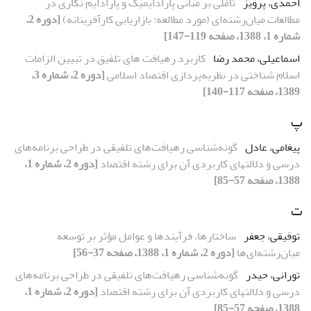
احمدی، پرویز
تأمّلى بر مبانى پارادایمیک و پارادایم نگارى در
مطالعات میان‌رشته‌اى (مورد مطالعه: بازاریابى کارآفرینانه)
[دوره 2،
شماره 1، 1388، صفحه 119-147]
اسماعیلی، محمد رضا
کاربرد رهیافت های تلفیق در تبیین الزامات
اسلام شناختی در نظریه‌پردازی اقتصاد اسلامی
[دوره 2، شماره 3،
1389، صفحه 117-140]
پ
پیغامی، عادل
گونه‌شناسى رهیافت‌هاى تلفیقى در طراحى برنامه‌هاى
درسى و دلالتهاى کاربردى آن براى رشته اقتصاد
[دوره 2، شماره 1،
1388، صفحه 57-85]
ت
توفیقی، جعفر
ساختارها، فرآیندها و عوامل مؤثر بر توسعه
میان‌رشته‌اى‌ها
[دوره 2، شماره 1، 1388، صفحه 37-56]
تورانی، حیدر
گونه‌شناسى رهیافت‌هاى تلفیقى در طراحى برنامه‌هاى
درسى و دلالتهاى کاربردى آن براى رشته اقتصاد
[دوره 2، شماره 1،
1388، صفحه 57-85]