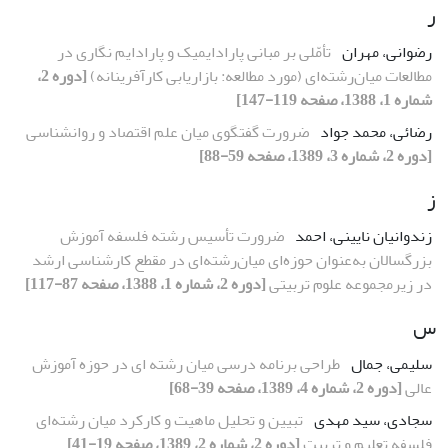
ر
رضوانی، مهران
تأمّلى بر مبانى پارادایمیک و پارادایم نگارى در
مطالعات میان‌رشته‌اى (مورد مطالعه: بازاریابى کارآفرینانه)
[دوره 2،
شماره 1، 1388، صفحه 119-147]
رضائی، محمد جواد
ضرورت گفتگوی میان علم اقتصاد و روان‎‏شناسی
[دوره 2، شماره 3، 1389، صفحه 59-88]
ز
زندوانیان نایینی، احمد
ضرورت تأسیس رشته فلسفه آموزش
بزرگسالان به‌عنوان حوزه‌اى میان‌رشته‌اى در مقطع کارشناسى ارشد
در زیرمجموعه علوم تربیتى
[دوره 2، شماره 1، 1388، صفحه 87-117]
س
سلیمی، جمال
طراحی برنامه درسی میان رشته ای در حوزه آموزش
عالی
[دوره 2، شماره 4، 1389، صفحه 39-68]
سجادی، سید مهدی
تبیین و تحلیل ماهیت و کارکرد میان رشته‌ای
فلسفه تعلیم و تربیت
[دوره 2، شماره 2، 1389، صفحه 19-41]