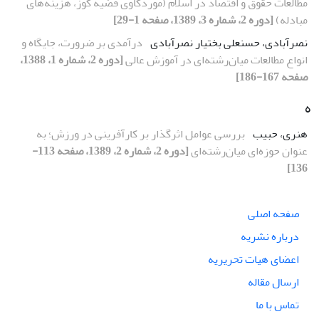
مطالعات حقوق و اقتصاد در اسلام (موردکاوی قضیه کوز، هزینه‌های
مبادله)
[دوره 2، شماره 3، 1389، صفحه 1-29]
نصرآبادى، حسنعلى بختیار نصرآبادى
درآمدى بر ضرورت، جایگاه و
انواع مطالعات میان‌رشته‌اى در آموزش عالى
[دوره 2، شماره 1، 1388،
صفحه 167-186]
ه
هنری، حبیب
بررسی عوامل اثرگذار بر کارآفرینی در ورزش؛ به
عنوان حوزه‌ای میان‌رشته‌ای
[دوره 2، شماره 2، 1389، صفحه 113-
136]
صفحه اصلی
درباره نشریه
اعضای هیات تحریریه
ارسال مقاله
تماس با ما