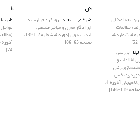
ض
ط
توسعه اعضای
ضرغامی، سعید
رویکرد فرارشته‏
طبرسا،
تقاء مطالعات
ای ادگار مورن و مبانی فلسفی
عوامل 
[دوره 4، شماره 4،
اندیشه وی
[دوره 4، شماره 2، 1391،
(مطالع
صفحه 65-86]
74]
یلا
بررسی
ی اطلاعات و
نمندسازی زنان
 موردی: بخش
 لاهیجان
[دوره 4،