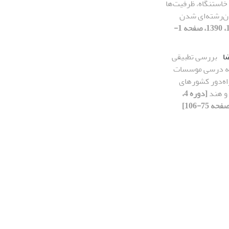
استنگاه، ظرفیت‌ها
ان‌رشته‌ای شدن
[دوره 4، شماره 1، 1390، صفحه 1-
ضا
بررسی تطبیقی
مه درسی موسسات
اه‌دور کشورهای
 و هند
[دوره 4،