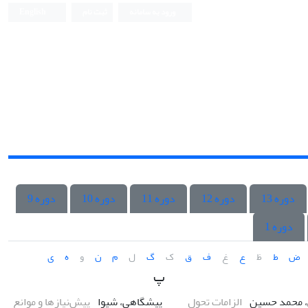
ورود به سامانه
ثبت نام
English
دوره 13
دوره 12
دوره 11
دوره 10
دوره 9
دوره 1
ض
ط
ظ
ع
غ
ف
ق
ک
گ
ل
م
ن
و
ه
ی
پ
، محمد حسین
الزامات تحول
پیشگاهی، شیوا
پیش‌نیازها و موانع