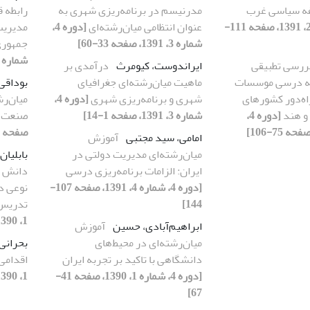
فه سیاسی غرب
مدرنیسم در برنامه‌ریزی شهری به
رابطه ق
[دوره 4، شماره 2، 1391، صفحه 111-
عنوان انتظامی میا‌ن‌رشته‌ای
[دوره 4،
شماره 3، 1391، صفحه 33-60]
جمهوری
شماره 3، 1391، صفحه 89-119]
ررسی تطبیقی
ایراندوست، کیومرث
درآمدی بر
مه درسی موسسات
ماهیت میان‌رشته‌ای جغرافیای
بوداقی
اه‌دور کشورهای
شهری و برنامه‌ریزی شهری
[دوره 4،
میان‌رش
 و هند
[دوره 4،
شماره 3، 1391، صفحه 1-14]
صنعت
صفحه 25-40]
امامی، سید مجتبی
آموزش
میان‌رشته‌ای مدیریت دولتی در
بابلیان
ایران: الزامات برنامه‌ریزی درسی
دانش م
[دوره 4، شماره 4، 1391، صفحه 107-
نوعی دا
144]
تدریس
1، 1390، صفحه 129-160]
ابراهیم‌آبادی، حسین
آموزش
میان‌رشته‌ای در محیط‌های
بحرانی
دانشگاهی با تاکید بر تجربه ایران
اقدامی
[دوره 4، شماره 1، 1390، صفحه 41-
1، 1390، صفحه 113-128]
67]