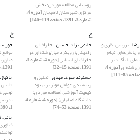
روستایی مطالعه موردی: بخش
مرکزی شهرستان لاهیجان
[دوره 4،
شماره 3، 1391، صفحه 119-146]
ح
خ
 رضا
بررسی نظری و
حاتمی نژاد، حسین
جغرافیای
خورشی
و چالش‌های انجام
رادیکال؛ رویکرد میان‌رشته‌ای در
موانع ت
‌ای با تأکید بر
جغرافیای انسانی
[دوره 4، شماره 3،
میان‌ر
‌رشته‌ای
[دوره 4،
1391، صفحه 15-32]
1391، صفحه 1-16]
حسنوند مفرد، مهدی
تحلیل و
خاکباز
رتبه‌بندی عوامل موثر بر بهبود
دانش م
کیفیت آموزشی (مطالعه موردی:
نوعی دا
دانشگاه اصفهان)
[دوره 4، شماره 4،
تدریس
1391، صفحه 53-74]
1، 1390، صفحه 129-160]
خانی، 
فناوری 
توانمند
موردی: