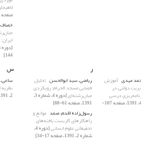
لاهیجا
صفحه 119-146]
خصاف 
میان‌ر
ایران: 
144]
ر
س
محمد مهدی
آموزش
ریاضی، سید ابوالحسن
تحلیل
ساعی، 
یریت دولتی در
فضایی مسجد الحرام؛ رویکردی
نظریه 
رنامه‌ریزی درسی
میان‌رشته‌ای
[دوره 4، شماره 3،
2، 1391، صفحه 87-110]
[دوره 4، شماره 4، 1391، صفحه 107-
1391، صفحه 61-88]
رسول‌زاده اقدم، صمد
موانع و
راهکارهای کاربست یافته‌های
تحقیقاتی علوم انسانی
[دوره 4،
شماره 2، 1391، صفحه 17-34]