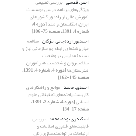
احقر، قدسی
بررسی تطبیقی
ویژگی‌های برنامه درسی موسسات
آموزش عالی از راه‌دور کشورهای
ایران، انگلستان و هند
[دوره 4،
شماره 4، 1391، صفحه 75-106]
احمدپور ارده‌جانی، مژگان
مطالعه
میان‌‌رشته‌ای رابطه جو سازمانی (باز و
بسته) مدارس بر وضعیت
سلامت‌روان و شخصیت هنرآموزان
هنرستان‌ها
[دوره 4، شماره 4، 1391،
صفحه 145-162]
احمدی، محمد
موانع و راهکارهای
کاربست یافته‌های تحقیقاتی علوم
انسانی
[دوره 4، شماره 2، 1391،
صفحه 17-34]
اسکندری نوده، محمد
بررسی
قابلیت‌های فناوری اطلاعات و
ارتباطات در توانمندسازی زنان