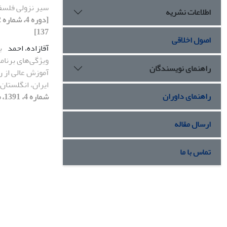
سیر نزولی فلس
اطلاعات نشریه
137]
اصول اخلاقی
آقازاده، احمد
ب
ویژگی‌های برنا
راهنمای نویسندگان
آموزش عالی از ر
ایران، انگلستان
راهنمای داوران
شماره 4، 1391، صفحه 75-106]
ارسال مقاله
تماس با ما