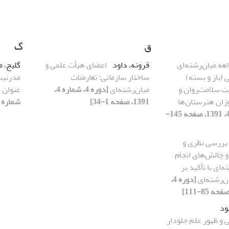
ق
گ
لعه میان‌‌رشته‌ای
قرونه، داود
اعضای هیأت علمی و
گلیج، 
 (باز و بسته)
ساختار سازمانی: تعارضات
مدرنیس
 سلامت‌روان و
میان‌رشته‌‏ای
[دوره 4، شماره 4،
عنوان ا
ان هنرستان‌ها
1391، صفحه 1-34]
شماره 3، 1391، صفحه 33-60]
[دوره 4، شماره 4، 1391، صفحه 145-
بررسی نظری و
و چالش‌های انجام
‌ای با تأکید بر
‌رشته‌ای
[دوره 4،
ود
 و ظهور علم جلودارِ