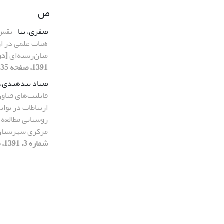
ص
صفری، ثنا
نقش 
هیات علمی در ار
میان‌رشته‌ای
1391، صفحه 35-52]
صیاد بیدهندی، ل
قابلیت‌های فناور
ارتباطات در توا
روستایی مطالعه
مرکزی شهرستان
شماره 3، 1391، صفحه 119-146]