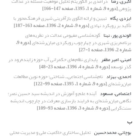
اکبری، رضا
درآمدی بر الگوریتم تحلیل موقعیت مسئله در عدالت
پژوهی
[دوره 9، شماره 1، 1395، صفحه 147-166]
ایزدی، پگاه
تبیین و ارائه الگوی بازآفرینی شهری فرهنگ‌محور با
تأکید بر رویکرد نهادی
[دوره 9، شماره 2، 1396، صفحه 163-187]
الوندی پور، نینا
گونه‌شناسی مفهومی عدالت در نظریه‌های
برنامه‌ریزی شهری در چهارچوب رویکردی میان‌رشته‌ای
[دوره 9،
شماره 2، 1396، صفحه 1-27]
امینی، امیر مظفر
پایداری نظام‌های حکمرانی آبِ حوزه زاینده‌رود در
گذر توسعه
[دوره 9، شماره 4، 1396، صفحه 23-48]
احمدی، بهزاد
نام‌شناسی اجتماعی‌ــ ‌شناختی؛ حوزه نوین مطالعات
میان‌رشته‌ای
[دوره 9، شماره 1، 1395، صفحه 99-122]
اعتصامی، مسعود
آینده علم و آموزش در اندیشه سید حسین نصر؛
نگاهی میان‌رشته‌ای به فرایند بازسازی معرفت در چارچوب اندیشه
سنت‌گرایی
[دوره 9، شماره 3، 1396، صفحه 93-109]
ب
بوچانی، محمدحسین
تحلیل ساختاری حاکمیت ملی و مدیریت محلی