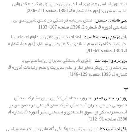
در قانون اساسی جمهوری اسلامی ایران در پرتو رویکرد حکمروایی
شایسته شهری
[دوره 9، شماره 2، 1396، صفحه 211-236]
بنی فاطمه، حسین
نقش سرمایه فرهنگی در تحقق شهروندی بوم
شناختی
[دوره 9، شماره 2، 1396، صفحه 107-133]
باقری نوع پرست، خسرو
اهداف دانش‌پژوهی در علوم‌ اجتماعی با
نظر به دیدگاه رئالیسم انتقادی؛ نگاهی میان‌رشته‌ای
[دوره 9، شماره
3، 1396، صفحه 67-91]
بروجردی، مهدخت
الگوی شایستگی مدیران روابط عمومی با
بهره‌مندی از رویکردهای نظری علم مدیریت و علم ارتباطات
[دوره 9،
شماره 1، 1395، صفحه 129-146]
پ
پورعزت، علی اصغر
ضرورت خط‌مشی‌گذاری برای مشارکت بخش
خصوصی در حل بحران آب: نقش شرکت‌های فراملی در تحقق حق بر
آب به‌منزله یکی از حقوق اقتصادی و اجتماعی بشر
[دوره 9، شماره 4،
1396، صفحه 91-112]
پاکزاد، شهیندخت
زبان، زنان و دوگانگی گفتمانی در اندیشه سیاسی