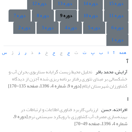
دوره 15
دوره 14
دوره 13
دوره 12
دوره 11
دوره 10
دوره 9
دوره 8
دوره 7
دوره 6
دوره 5
دوره 4
دوره 3
دوره 2
دوره 1
همه
آ
ا
ب
پ
ت
ث
ج
چ
ح
خ
د
ذ
ر
ز
ژ
س
آ
آرایش، محمد باقر
تحلیل محیط زیست گرایانه سناریوی بحران آب و
خشکسالی بر مبنای تئوری رفتار برنامه ریزی شده آجزن از دیدگاه
کشاورزان شهرستان ایلام
[دوره 9، شماره 4، 1396، صفحه 135-170]
ا
افراخته، حسن
ارزیابی کاربرد فناوری اطلاعات و ارتباطات در
بهینه‌سازی مصرف آب کشاورزی با رویکرد سیستمی نرم
[دوره 9،
شماره 4، 1396، صفحه 49-70]