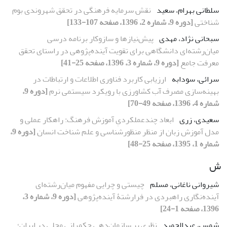
سلطانی بهرام، سعید
نقش سرمایه فرهنگی در تحقق شهروندی بوم
شناختی
[دوره 9، شماره 2، 1396، صفحه 107-133]
سبحانی نژاد، مهدی
پیش‌نیازها و سازوکار برنامه درسی
میان‌رشته‌ای دانشگاهی برای تقویت آینده‌پژوهی در راستای تحقق
معرفت جامع
[دوره 9، شماره 3، 1396، صفحه 25-41]
سرائی، سودابه
ارزیابی کاربرد فناوری اطلاعات و ارتباطات در
بهینه‌سازی مصرف آب کشاورزی با رویکرد سیستمی نرم
[دوره 9،
شماره 4، 1396، صفحه 49-70]
سعیدی، زری
ابعاد چند‌عملکردیِ آموزش فرهنگ: راهکار عملی و
مدل آموزش زبان از منظر منظورشناسی و علم شناخت انسان
[دوره 9،
شماره 1، 1395، صفحه 25-48]
ش
شیروانی ناغانی، مسلم
چیستی و چرایی مفهوم میان‌رشته‌ای
آینده‌نگاری راهبردی در فرارشتۀ آینده‌پژوهی
[دوره 9، شماره 3،
1396، صفحه 1-24]
شمس، عبدالحمید
نظری بر سازمان‌دهی حکمرانی محلی در ایران؛