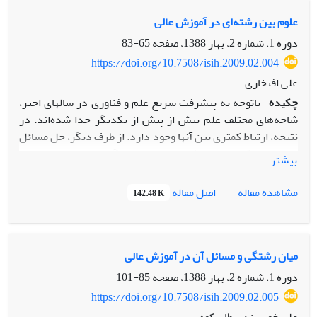
مفهومی و بیان برخی تجربیات، به نقاط قوت و ضعف این گونه
رشته‌‌ها می‌پردازد. در پایان، پیشنهادهایی برای راه‌اندازی
علوم بین رشته‌ای در آموزش عالی
رشته‌‌های میان‌رشته‌ای می‌شود.
دوره 1، شماره 2، بهار 1388، صفحه
65-83
https://doi.org/10.7508/isih.2009.02.004
علی افتخاری
چکیده
باتوجه به پیشرفت سریع علم و فناوری در سالهای اخیر،
شاخه‌های مختلف علم بیش از پیش از یکدیگر جدا شده‌اند. در
نتیجه، ارتباط کمتری بین آنها وجود دارد. از طرف دیگر، حل مسائل
پیچیده در قلمرو علم و فناوری نیاز به دیدگاه‌های جامع‌ تری دارد.
بیشتر
در سالهای اخیر توجه زیادی به مطالعات بین-رشته‌ای شده است، و
با توجه به نیازهای مربوطه توسعه آموزش بی رشته‌ای نیز مورد
اصل مقاله
مشاهده مقاله
142.48 K
توجه قرار گرفته است. ولی بکارگیری مقوله بین رشته‌ای در رشته
های کلاسیک، که هریک ساختار خاصی دارند، بسیار دشوار است.
این وضعیت غیر معمول منجر به شکل گیری دیدگاه‌های مختلف و
مجادله‌های بحث برانگیز در زمینه بین رشته‌ای شده است. به
میان رشتگی و مسائل آن در آموزش عالی
بیان دیگر، بر خلاف دیدگاه معمول که بین رشته‌ای تنها ادغام
دوره 1، شماره 2، بهار 1388، صفحه
85-101
رشته‌های مختلف است، این مقوله بسیار پیچیده‌ای است که
https://doi.org/10.7508/isih.2009.02.005
نیازمند ملاحظات تخصصی است. در این مقاله مفاهیم اولیه بین
علی خورسندی طاسکوه