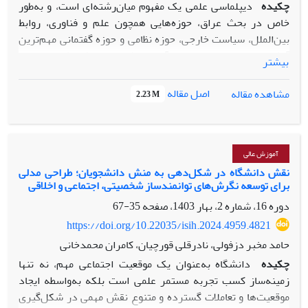
چکیده
دیپلماسی علمی یک مفهوم میان‌رشته‌ای است، و به‌طور
خاص در بحث عراق، حوزه‌هایی همچون علم و فناوری، روابط
بین‌الملل، سیاست خارجی، حوزه نظامی و حوزه گفتمانی مهم‌ترین
آبشخورهای مفهومی سازنده آن می‌باشند. این پژوهش به دنبال
بیشتر
پاسخگویی به این سؤال است که دیپلماسی علمی جمهوری اسلامی
ایران با عراق چگونه صورت‌بندی می‌شود و مهم‌ترین چالش‌های
اصل مقاله
مشاهده مقاله
2.23 M
همکاری‌های علمی ایران و عراق چیست؟ این پژوهش چندبعدی و
در پارادایم کیفی انجام شده است. روش جمع‌آوری داده‌ها و
اطلاعات ترکیبی از منابع اسنادی و کتابخانه‌ای، مصاحبه‌های
نیمه‌ساختاریافته و تعاملی، مشاهده همراه مشارکت، مصاحبه
آموزش عالی
متخصصان، برگزاری پانل خبرگان، جلسات کارشناسی و کسب
نقش دانشگاه در شکل‌دهی به منش دانشجویان؛ طراحی مدلی
برای توسعه نگرش‌های توانمندساز شخصیتی، اجتماعی و اخلاقی
نقطه‌نظرات دستگاه‌ها و نهادهای مرتبط با موضوع بوده است. در
این پژوهش ابعاد 4 گانه آموزشی، پژوهشی، فرهنگی و اجرایی
دوره 16، شماره 2، بهار 1403، صفحه
35-67
دیپلماسی علمی ایران و عراق مورد مداقه قرار خواهد گرفت.
https://doi.org/10.22035/isih.2024.4959.4821
افزایش نقش‌آفرینی کارگزاران برون‌مرزی عرصه دیپلماسی به
حامد مخبر دزفولی، نادرقلی قورچیان، کامران محمدخانی
ویژه تقویت نقش رایزن علمی و رایزن فناوری در شناسایی
چکیده
دانشگاه به‌عنوان یک موقعیت اجتماعی مهم، نه تنها
ظرفیت‌های کشور مقصد و معرفی ظرفیت‌های ایران، تدوین نقشه
زمینه‌ساز کسب تجربه مستمر علمی است بلکه به‌واسطه ایجاد
راه با مرکزیت نهادهای مسئول بخش علم و فناوری، تنظیم
موقعیت‌ها و تعاملات گسترده و متنوع نقش مهمی در شکل‌گیری
بوروکراسی تعاملات بین‌المللی کنشگران دانشگاهی و صنعتی و