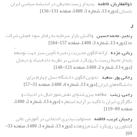
ذوالفقاریان، فاطمه
پدیدار زیست‌محیطی در اندیشه سیاسی ایران
باستان
[دوره 13، شماره 3، 1400، صفحه 131-156]
ر
رنجبر، محمدحسین
واکنش بازار سرمایه به رفتار سود فصلی شرکت
ها
[دوره 13، شماره 3، 1400، صفحه 157-184]
ربانی، مژده
ارائه الگوی مدیریت زنجیرهٔ تأمین سبز جهت توسعهٔ
پایدار محیط زیست با رویکرد مبتنی بر نظریهٔ داده‌بنیاد و دیمتل
[دوره 13، شماره 2، 1400، صفحه 121-148]
رجائی پور، سعید
تدوین الگوی دانشگاه نسل چهارم برای
دانشگاه‌های ایران
[دوره 13، شماره 4، 1400، صفحه 31-57]
رجبی، زینب
مطالعه بین‌رشته‌ای نقش صورخیال در ادبیات و
نگارگری ایران با تأکید بر آرایهٔ استعاره
[دوره 13، شماره 2، 1400،
صفحه 89-119]
رجبیان غریب، فاطمه
مسئولیت‌پذیری اجتماعی در آموزش عالی
کشاورزی؛ رویکرد آینده‌پژوهانه
[دوره 13، شماره 3، 1400، صفحه 33-
69]