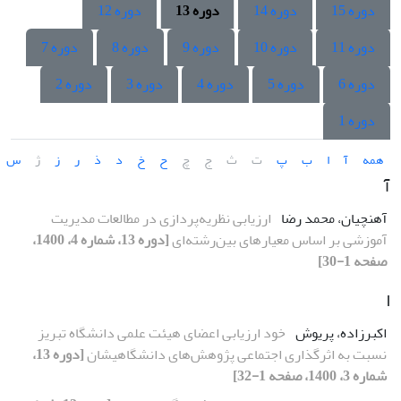
دوره 15
دوره 14
دوره 13
دوره 12
دوره 11
دوره 10
دوره 9
دوره 8
دوره 7
دوره 6
دوره 5
دوره 4
دوره 3
دوره 2
دوره 1
همه
آ
ا
ب
پ
ت
ث
ج
چ
ح
خ
د
ذ
ر
ز
ژ
س
آ
آهنچیان، محمد رضا
ارزیابی نظریه‌پردازی در مطالعات مدیریت
آموزشی بر اساس معیارهای بین‌رشته‌ای
[دوره 13، شماره 4، 1400،
صفحه 1-30]
ا
اکبرزاده، پریوش
خود ارزیابی اعضای هیئت علمی دانشگاه تبریز
نسبت به اثرگذاری اجتماعی پژوهش‌‌های دانشگاهیشان
[دوره 13،
شماره 3، 1400، صفحه 1-32]