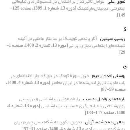
نقوی، علی
عوامل تأثیرگذار بر اشتغال در کسب‌وکارهای تبلیغاتی
اینترنتی؛ دیجیتال‌مارکتینگ
[دوره 13، شماره 1، 1399، صفحه 125-
149]
و
ویسی، سیمین
آثار پاندمی کوید‌ـ‌19 بر ساختار عاطفی در آئینه
شبکه‌های اجتماعی مجازی ایرانی
[دوره 13، شماره 2، 1400، صفحه 1-
29]
ی
یوسفی اقدم، رحیم
ظهور سوژۀ کودک در دورۀ قاجار: مقدمه‌ای در
باب مادیت تاریخ اندیشه‌ها در ایرانِ معاصر
[دوره 13، شماره 4، 1400،
صفحه 59-87]
یارمحمدی واصل، مسیب
رابطه هوش زیباشناسی و بهزیستی
روان‌شناختی با میانجی‌گری حساسیت زیباشناسی
[دوره 13، شماره 4،
1400، صفحه 117-133]
یدالهی ده چشمه، آرش
تدوین الگوی دانشگاه نسل چهارم برای
دانشگاه‌های ایران
[دوره 13، شماره 4، 1400، صفحه 31-57]