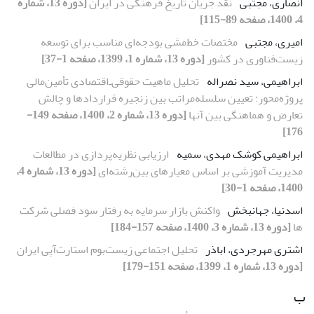
انصاری، مجتبی
نقد جریان تاریخ فرهنگی در ایران
[دوره 13، شماره
4، 1400، صفحه 89-115]
امیری، مجتبی
مختصات خط‌مشی بودجه‌ای مناسب برای توسعه
زیست‌فناوری در کشور
[دوره 13، شماره 1، 1399، صفحه 1-37]
ابراهیمی، سید نصراله
تحلیل ماهیت حقوقی‌ـ‌اقتصادی تأمین‌مالی
پروژه‌محور: تعیین سلسله‌مراتب بین زنجیره قراردادها و چالش
تعارض و هماهنگی بین آنها
[دوره 13، شماره 2، 1400، صفحه 149-
176]
ابراهیمی کوشک مهدی، سمیه
ارزیابی نظریه‌پردازی در مطالعات
مدیریت آموزشی بر اساس معیارهای بین‌رشته‌ای
[دوره 13، شماره 4،
1400، صفحه 1-30]
اسدنیا، جهانبخش
واکنش بازار سرمایه به رفتار سود فصلی شرکت
ها
[دوره 13، شماره 3، 1400، صفحه 157-184]
اشتری مهرجردی، اباذر
تحلیل اجتماعی زیست‌بوم استارت‌آپی ایران
[دوره 13، شماره 1، 1399، صفحه 151-179]
ب