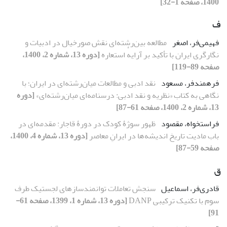
1400، صفحه 1-32]
ف
فهیمی‌فر، اصغر
مطالعه بین‌رشته‌ای نقش صورخیال در ادبیات و
نگارگری ایران با تأکید بر آرایهٔ استعاره
[دوره 13، شماره 2، 1400،
صفحه 89-119]
فرهمندفر، مسعود
نقد ادبی و مطالعات میان‌رشته‌ای در ایران؛ با
نگاهی به کتاب «نظریه و نقد ادبی: درسنامه‌ای میان‌رشته‌ای»
[دوره
13، شماره 2، 1400، صفحه 61-87]
فراستخواه، مقصود
ظهور سوژۀ کودک در دورۀ قاجار: مقدمه‌ای در
باب مادیت تاریخ اندیشه‌ها در ایرانِ معاصر
[دوره 13، شماره 4، 1400،
صفحه 59-87]
ق
قادری‌فر، اسماعیل
سنجش تعاملات توانمندسازهای لجستیک طرف
سوم با تکنیک ترکیبی DANP
[دوره 13، شماره 1، 1399، صفحه 61-
91]