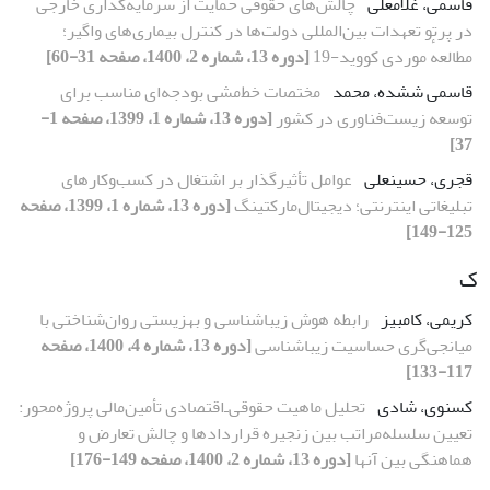
قاسمی، غلامعلی
چالش‌های حقوقی حمایت از سرمایه‌گذاری خارجی
در پرتو تعهدات بین‌المللی دولت‌ها در کنترل بیماری‌های واگیر؛
مطالعهٔ موردی کووید-19
[دوره 13، شماره 2، 1400، صفحه 31-60]
قاسمی ششده، محمد
مختصات خط‌مشی بودجه‌ای مناسب برای
توسعه زیست‌فناوری در کشور
[دوره 13، شماره 1، 1399، صفحه 1-
37]
قجری، حسینعلی
عوامل تأثیرگذار بر اشتغال در کسب‌وکارهای
تبلیغاتی اینترنتی؛ دیجیتال‌مارکتینگ
[دوره 13، شماره 1، 1399، صفحه
125-149]
ک
کریمی، کامبیز
رابطه هوش زیباشناسی و بهزیستی روان‌شناختی با
میانجی‌گری حساسیت زیباشناسی
[دوره 13، شماره 4، 1400، صفحه
117-133]
کسنوی، شادی
تحلیل ماهیت حقوقی‌ـ‌اقتصادی تأمین‌مالی پروژه‌محور:
تعیین سلسله‌مراتب بین زنجیره قراردادها و چالش تعارض و
هماهنگی بین آنها
[دوره 13، شماره 2، 1400، صفحه 149-176]