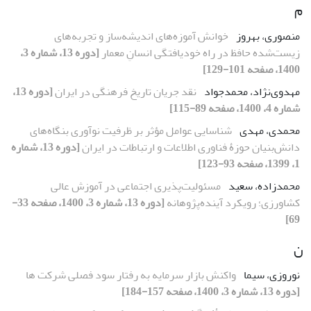
م
منصوری، بهروز
خوانش آموزه‏‌های اندیشه‏‌ساز و تجربه‏‌های
زیست‏‌شده حافظ در راه خودیافتگی انسانِ معمار
[دوره 13، شماره 3،
1400، صفحه 101-129]
مهدوی‌نژاد، محمدجواد
نقد جریان تاریخ فرهنگی در ایران
[دوره 13،
شماره 4، 1400، صفحه 89-115]
محمدی، مهدی
شناسایی عوامل مؤثر بر ظرفیت نوآوری بنگاه‌های
دانش‌بنیان حوزۀ فناوری اطلاعات و ارتباطات در ایران
[دوره 13، شماره
1، 1399، صفحه 93-123]
محمدزاده، سعید
مسئولیت‌پذیری اجتماعی در آموزش عالی
کشاورزی؛ رویکرد آینده‌پژوهانه
[دوره 13، شماره 3، 1400، صفحه 33-
69]
ن
نوروزی، سیما
واکنش بازار سرمایه به رفتار سود فصلی شرکت ها
[دوره 13، شماره 3، 1400، صفحه 157-184]