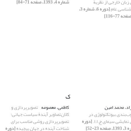
زبان خارجی از نظریة
شماره 4، 1393، صفحه 71-84]
شناسی عام
[دوره 6، شماره 3،
ک
اد، محمد امین
کاظمی، معصومه
تصویرپردازی و
ب‌بندی بیوتکنولوژی در
کلان‌تصاویر آیندة سیاست جهانی؛
نمایشی سیمای ج.ا.ا.
[دوره
تصویرپردازی روشی مناسب برای
شناخت آینده در جهان پیچیده
[دوره