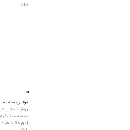
116]
م
مولایی، محمدمه
روش‌شناختی فرا
به مثابه یک فراپ
161]