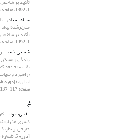
تأکید بر شاخص 
1، 1392، صفحه 55-77]
شهامت، نادر
با
میان‌رشته‌ای‌ها 
تأکید بر شاخص 
1، 1392، صفحه 55-77]
شصتی، شیما
ر
زندگی و مسکن ای
نظریة «جامعة کوت
«راهبرد و سیاس
ایران»)
صفحه 117-137]
غ
غلامی، جواد
کا
کسری هنجارمندی
خارجی از نظریة 