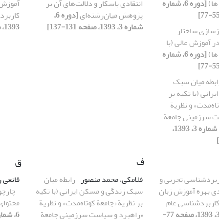
ها)
[دوره 6، شماره
انتقادی باسکار و دلالت‌های آن بر
آموزش 
پژوهش میان‌رشته‌ای
[دوره 6،
کاربرد
شماره 3، 1393، صفحه 131-137]
1393، صفحه 77-116]
زسازی ساختار
در آموزش عالی (با
ها)
[دوره 6، شماره
ابطه میان سبک
رانی (با تکیه بر
اه‌مدت» و نظریة
ت سرزمینی جامعة
[دوره 6، شماره 3، 1393،
ف
ق
ربردشناسی تجربی و
فلامکی، محمد منصور
رابطه میان
قانعی ر
 بهره آموزش زبان
سبک زندگی و مسکن ایرانی (با تکیه
چارچو
کاربردشناسی عام
بر نظریة «جامعة کوتاه‌مدت» و نظریة
محتوای 
[دوره 6، شماره 3، 1393، صفحه 77-
«راهبرد و سیاست سرزمینی جامعة
6، شماره 3، 1393، صفحه 23-52]