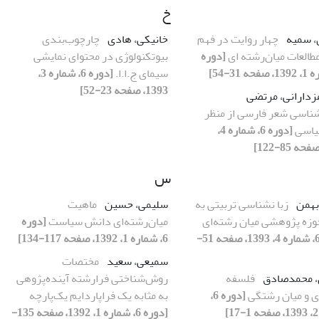
خ
، سمیه
چهار روایت در فهم
خانیکی، هادی
چارچوب‌بندی
طالعات میان‌رشته ‏ای
[دوره
بیوتکنولوژی در محتوای نمایشی
سیمای ج.ا.ا.
[دوره 6، شماره 3،
1393، صفحه 23-52]
زدارانی، مرتضی
شناسی شعر فارسی از منظر
یاسی
[دوره 6، شماره 4،
س
بهمن
زبا نشناسی تربیتی به
سلیمی، حسین
ماهیت
حوزه پژوهشی میان رشته‌ای
میان‌رشته‌ای دانش سیاست
[دوره
[دوره 6، شماره 4، 1393، صفحه 51-
6، شماره 1، 1392، صفحه 117-134]
سمیعی، سعید
مختصات
، محمدصادق
فلسفه
روش‌شناختی فرارشته آینده‌پژوهی
ی و میان رشتگی
[دوره 6،
به مثابه یک فراپاردایم یک‌پارچه
[دوره 6، شماره 1، 1392، صفحه 135-