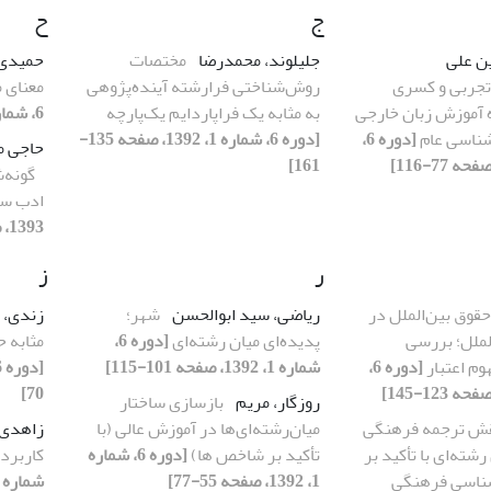
ج
ح
ن‌ علی
جلیلوند، محمدرضا
مختصات
حمیدی
تجربی و کسری
روش‌شناختی فرارشته آینده‌پژوهی
معنای م
 آموزش زبان خارجی
به مثابه یک فراپاردایم یک‌پارچه
6، شماره 1، 1392، صفحه 31-54]
شناسی عام
[دوره 6،
[دوره 6، شماره 1، 1392، صفحه 135-
حاجی م
161]
گونه‌
ادب س
1393، صفحه 85-122]
ر
ز
حقوق بین‌الملل در
ریاضی، سید ابوالحسن
شهر؛
زندی، 
الملل؛ بررسی
پدیده‌ای میان رشته‌ای
[دوره 6،
مثابه 
وم اعتبار
[دوره 6،
شماره 1، 1392، صفحه 101-115]
70]
روزگار، مریم
بازسازی ساختار
ش ترجمه فرهنگی
میان‌رشته‌ای‌ها در آموزش عالی (با
زاهدی
شته‌ا‌ی با تأکید بر
تأکید بر شاخص ها)
[دوره 6، شماره
کاربرد
شناسی فرهنگی
1، 1392، صفحه 55-77]
شماره 2، 1393، صفحه 1-17]