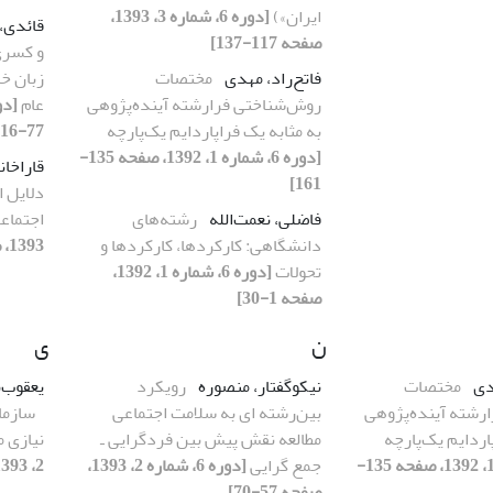
ایران»)
[دوره 6، شماره 3، 1393،
قائدی،
صفحه 117-137]
و کسری
فاتح‌راد، مهدی
مختصات
زبان خ
روش‌شناختی فرارشته آینده‌پژوهی
عام
به مثابه یک فراپاردایم یک‌پارچه
77-116]
[دوره 6، شماره 1، 1392، صفحه 135-
قاراخا
161]
دلایل ا
فاضلی، نعمت‌الله
رشته‌های
اجتماعی
دانشگاهی: کارکردها، کارکردها و
1393، صفحه 33-55]
تحولات
[دوره 6، شماره 1، 1392،
صفحه 1-30]
ن
ی
دی
مختصات
نیکوگفتار، منصوره
رویکرد
یعقوب‌
رشته آینده‌پژوهی
بین‌رشته ­ای به سلامت اجتماعی
سازما
اردایم یک‌پارچه
مطالعه نقش پیش بین فردگرایی ـ
نیازی م
[دوره 6، شماره 1، 1392، صفحه 135-
جمع­ گرایی
[دوره 6، شماره 2، 1393،
2، 1393، صفحه 111-137]
صفحه 57-70]