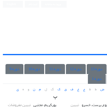
ورود به سامانه
ثبت نام
English
دوره 13
دوره 12
دوره 11
دوره 10
دوره 9
دوره 1
ض
ط
ظ
ع
غ
ف
ق
ک
گ
ل
م
ن
و
ه
ی
پ
نوع پرست، خسرو
تبیین
پورکریم، مجتبی
تبیین مفروضات