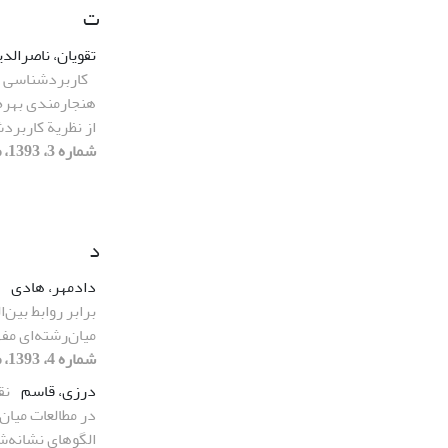
ت
تقویان، ناصرالدی
کاربردشناسی 
هنجارمندی بهره
از نظریة کاربرد
شماره 3، 1393، صفحه 77-116]
د
دادمهر، هادی
برابر روابط بین‌
میان‌رشته‌ای مفه
شماره 4، 1393، صفحه 123-145]
درزی، قاسم
نق
در مطالعات میان ر
الگوهای نشانه‌