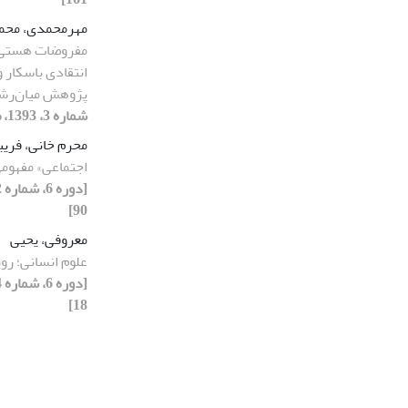
مهرمحمدی، محم
مفروضات هستی‌
انتقادی باسکار و
پژوهش میان‌رشت
شماره 3، 1393، صفحه 131-137]
محرم خانی، فریب
اجتماعی» مفهومی
90]
معروفی، یحیی
علوم انسانی؛ رو
18]