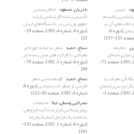
ود
تبیین
نادریان، مسعود
امکان‌سنجی
شناسی رئالیسم
تأسیس رشته کارشناسی ارشد
 دلالت‌های آن بر
حقوق ورزشی در دانشگاه‌های ایران
ه‌ای
[دوره 6،
[دوره 6، شماره 4، 1393، صفحه 19-
32]
رز
«مخیله
نساج، حمید
شعر به مثابه حوزه ای
 میان‌رشته‌ای
معرفتی با کارکردهای میان رشته ای
[دوره 6، شماره 2، 1393، صفحه 71-
[دوره 6، شماره 1، 1392، صفحه 79-
99]
یگانگی معرفت و
نساج، حمید
گونه‌شناسی شعر
یکردی بین‌رشته‌ای
فارسی از منظر ادب سیاسی
[دوره 6،
[دوره 6، شماره 4، 1393، صفحه 1-
شماره 4، 1393، صفحه 85-122]
نصرالهی وسطی، لیلا
مختصات
روش‌شناختی فرارشته آینده‌پژوهی
به مثابه یک فراپاردایم یک‌پارچه
[دوره 6، شماره 1، 1392، صفحه 135-
161]