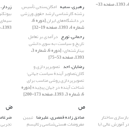
[دوره 6، شماره 4، 1393، صفحه 33-
رهبری، سمیه
امکان‌سنجی تأسیس
زردار،
رشته کارشناسی ارشد حقوق ورزشی
بیوتکن
در دانشگاه‌های ایران
[دوره 6،
سیمای ج
شماره 4، 1393، صفحه 19-32]
1393، صفحه 23-52]
رحمانی، تورج
درآمدی بر تعامل
تاریخ و سیاست «به سوی دانشی
بینارشته‌ای»
[دوره 6، شماره 3،
1393، صفحه 53-75]
رضایان، احد
تصویرپردازی و
کلان‌تصاویر آیندة سیاست جهانی؛
تصویرپردازی روشی مناسب برای
شناخت آینده در جهان پیچیده
[دوره
6، شماره 3، 1393، صفحه 173-200]
ص
ض
بازسازی ساختار
صادق زاده قمصری، علیرضا
تبیین
ضرغامی
در آموزش عالی (با
مفروضات هستی‌شناسی رئالیسم
تجربی 